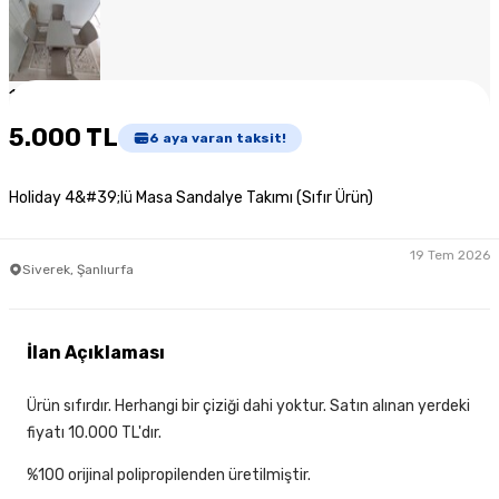
1
/
5
5.000 TL
6
aya varan taksit!
Holiday 4&#39;lü Masa Sandalye Takımı (Sıfır Ürün)
19 Tem 2026
Siverek, Şanlıurfa
İlan Açıklaması
Ürün sıfırdır. Herhangi bir çiziği dahi yoktur. Satın alınan yerdeki
fiyatı 10.000 TL'dır.
%100 orijinal polipropilenden üretilmiştir.