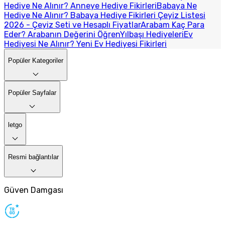
Hediye Ne Alınır? Anneye Hediye Fikirleri
Babaya Ne
Hediye Ne Alınır? Babaya Hediye Fikirleri
Çeyiz Listesi
2026 - Çeyiz Seti ve Hesaplı Fiyatlar
Arabam Kaç Para
Eder? Arabanın Değerini Öğren
Yılbaşı Hediyeleri
Ev
Hediyesi Ne Alınır? Yeni Ev Hediyesi Fikirleri
Popüler Kategoriler
Popüler Sayfalar
letgo
Resmi bağlantılar
Güven Damgası