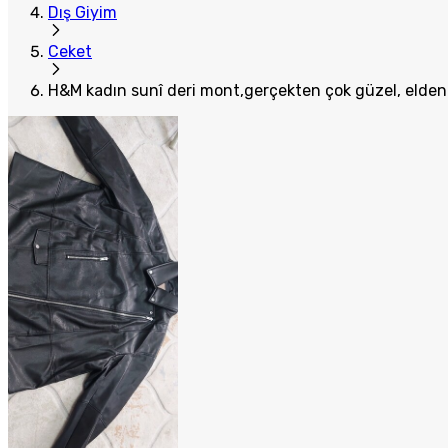
Dış Giyim
Ceket
H&M kadın sunî deri mont,gerçekten çok güzel, elden