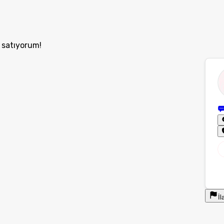
 satıyorum!
İl