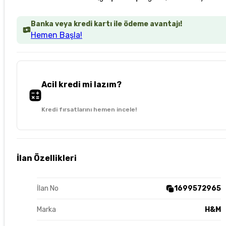
Banka veya kredi kartı ile ödeme avantajı!
Hemen Başla!
Acil kredi mi lazım?
Kredi fırsatlarını hemen incele!
İlan Özellikleri
İlan No
1699572965
Marka
H&M