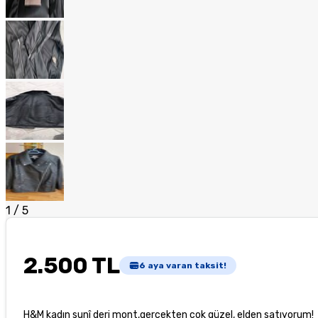
1
/
5
2.500 TL
6
aya varan taksit!
H&M kadın sunî deri mont,gerçekten çok güzel, elden satıyorum!