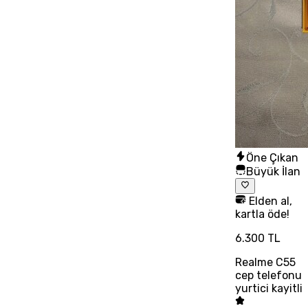
Öne Çıkan
Büyük İlan
Elden al,
kartla öde!
6.300 TL
Realme C55
cep telefonu
yurtici kayitli