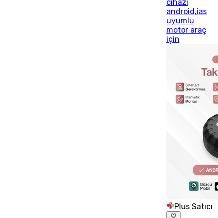
cihazı
android,ias
uyumlu
motor araç
için
Plus Satıcı