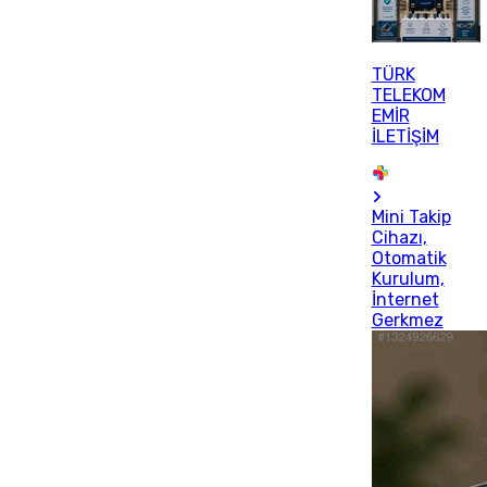
TÜRK
TELEKOM
EMİR
İLETİŞİM
Mini Takip
Cihazı,
Otomatik
Kurulum,
İnternet
Gerkmez