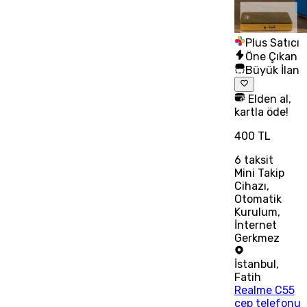
Plus Satıcı
Öne Çıkan
Büyük İlan
Elden al,
kartla öde!
400 TL
6
taksit
Mini Takip
Cihazı,
Otomatik
Kurulum,
İnternet
Gerkmez
İstanbul
,
Fatih
Realme C55
cep telefonu