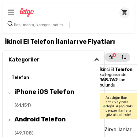
İkinci El Telefon İlanları ve Fiyatları
1
Kategoriler
İkinci El
Telefon
kategorisinde
Telefon
168.762
ilan
bulundu
iPhone iOS Telefon
Aradığın ilan
artık yayında
(
61.151
)
değil. Aşağıdaki
benzer ilanlara
göz atabilirsin!
Android Telefon
Zirve İlanlar
(
49.708
)