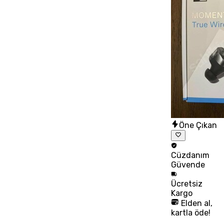
Öne Çıkan
Cüzdanım
Güvende
Ücretsiz
Kargo
Elden al,
kartla öde!