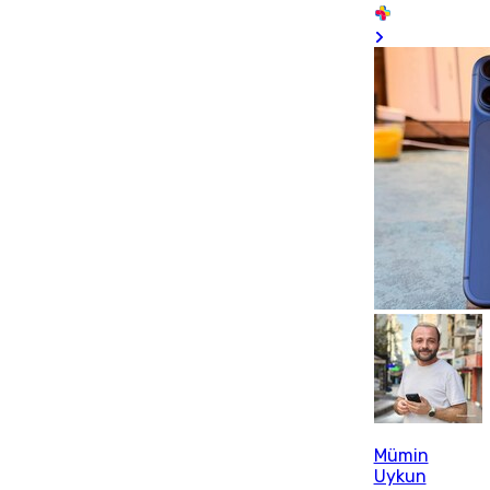
Mümin
Uykun