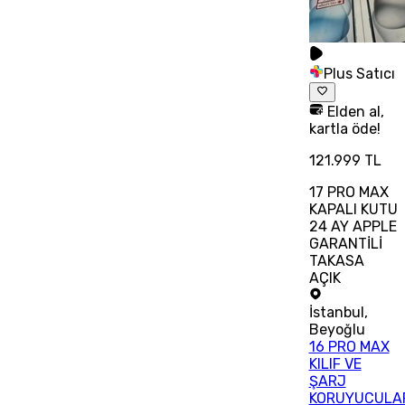
Plus Satıcı
Elden al,
kartla öde!
121.999 TL
17 PRO MAX
KAPALI KUTU
24 AY APPLE
GARANTİLİ
TAKASA
AÇIK
İstanbul
,
Beyoğlu
16 PRO MAX
KILIF VE
ŞARJ
KORUYUCULA