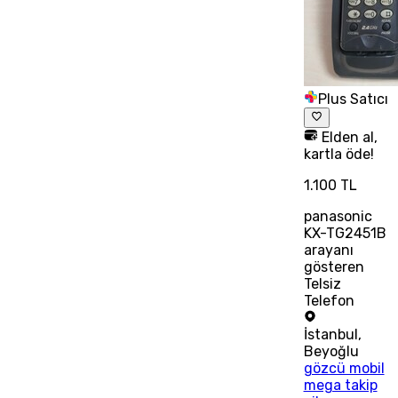
Plus Satıcı
Elden al,
kartla öde!
1.100 TL
panasonic
KX-TG2451B
arayanı
gösteren
Telsiz
Telefon
İstanbul
,
Beyoğlu
gözcü mobil
mega takip