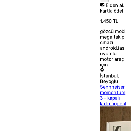
Elden al,
kartla öde!
1.450 TL
gözcü mobil
mega takip
cihazı
android,ias
uyumlu
motor araç
için
İstanbul
,
Beyoğlu
Sennheiser
momentum
3 - kapalı
kutu orijinal