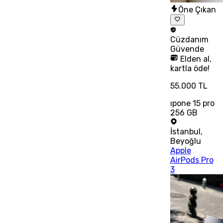
Öne Çıkan
Cüzdanım
Güvende
Elden al,
kartla öde!
55.000 TL
ıpone 15 pro
256 GB
İstanbul
,
Beyoğlu
Apple
AirPods Pro
3