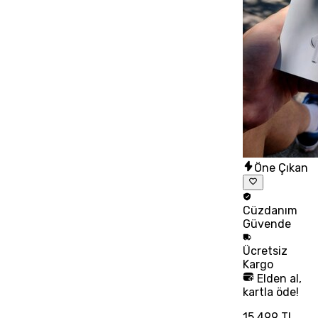
Öne Çıkan
Cüzdanım
Güvende
Ücretsiz
Kargo
Elden al,
kartla öde!
15.499 TL