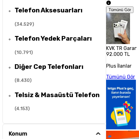
Telefon Aksesuarları
Tümünü Gör
(
34.529
)
Telefon Yedek Parçaları
KVK TR Garanti
(
10.791
)
92.000 TL
Diğer Cep Telefonları
Plus İlanlar
Tümünü Gör
(
8.430
)
Telsiz & Masaüstü Telefon
(
4.153
)
Konum