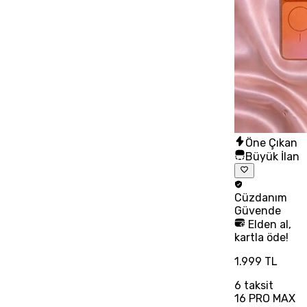
Öne Çıkan
Büyük İlan
Cüzdanım
Güvende
Elden al,
kartla öde!
1.999 TL
6
taksit
16 PRO MAX