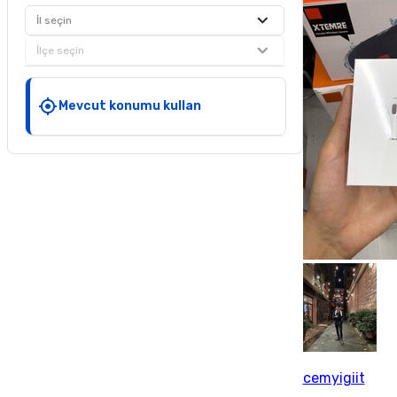
İl seçin
İlçe seçin
Mevcut konumu kullan
cemyigiit