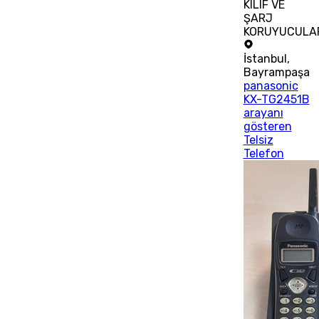
KILIF VE
ŞARJ
KORUYUCULA
İstanbul
,
Bayrampaşa
panasonic
KX-TG2451B
arayanı
gösteren
Telsiz
Telefon