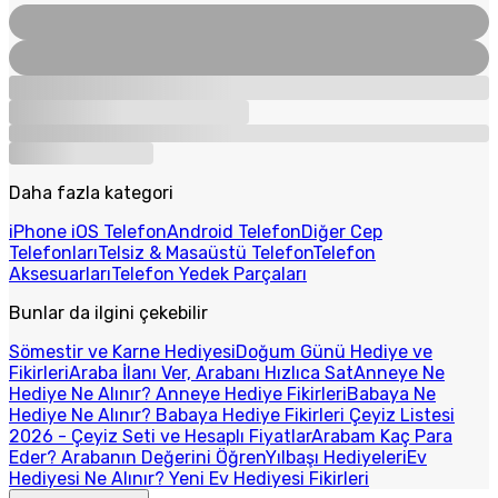
Daha fazla kategori
iPhone iOS Telefon
Android Telefon
Diğer Cep
Telefonları
Telsiz & Masaüstü Telefon
Telefon
Aksesuarları
Telefon Yedek Parçaları
Bunlar da ilgini çekebilir
Sömestir ve Karne Hediyesi
Doğum Günü Hediye ve
Fikirleri
Araba İlanı Ver, Arabanı Hızlıca Sat
Anneye Ne
Hediye Ne Alınır? Anneye Hediye Fikirleri
Babaya Ne
Hediye Ne Alınır? Babaya Hediye Fikirleri
Çeyiz Listesi
2026 - Çeyiz Seti ve Hesaplı Fiyatlar
Arabam Kaç Para
Eder? Arabanın Değerini Öğren
Yılbaşı Hediyeleri
Ev
Hediyesi Ne Alınır? Yeni Ev Hediyesi Fikirleri