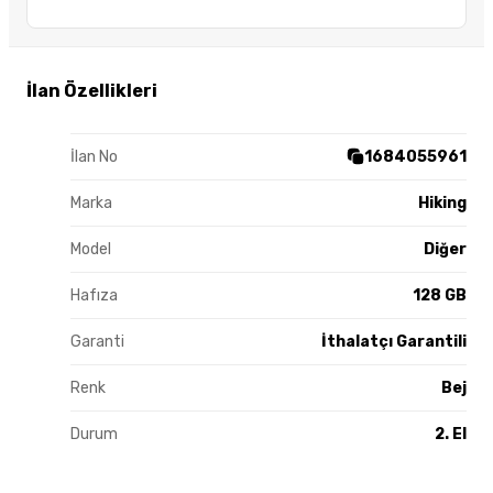
İlan Özellikleri
İlan No
1684055961
Marka
Hiking
Model
Diğer
Hafıza
128 GB
Garanti
İthalatçı Garantili
Renk
Bej
Durum
2. El