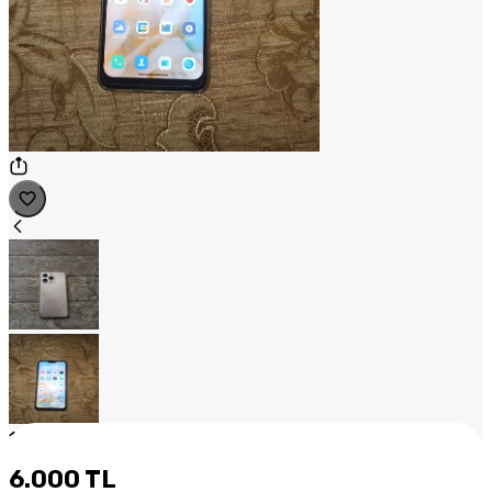
1
/
2
6.000 TL