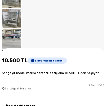
1
/
13
10.500 TL
6
aya varan taksit!
her çeşit model marka garantili satışlarla 10.500 TL den başlıyor
12 Tem 2026
Battalgazi, Malatya