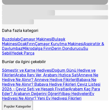
Daha fazla kategori
Buzdolabı
Çamaşır Makinesi
Bulaşık
Makinesi
Ocak
Fırın
Çamaşır Kurutma Makinesi
Aspiratör &
Davlumbaz
Mikrodalga Fırın
Derin Dondurucu
Su
Sebili
Yedek Parça
Bunlar da ilgini çekebilir
Sömestir ve Karne Hediyesi
Doğum Günü Hediye ve
Fikirleri
Araba İlanı Ver, Arabanı Hızlıca Sat
Anneye Ne
Hediye Ne Alınır? Anneye Hediye Fikirleri
Babaya Ne
Hediye Ne Alınır? Babaya Hediye Fikirleri
Çeyiz Listesi
2026 - Çeyiz Seti ve Hesaplı Fiyatlar
Arabam Kaç Para
Eder? Arabanın Değerini Öğren
Yılbaşı Hediyeleri
Ev
Hediyesi Ne Alınır? Yeni Ev Hediyesi Fikirleri
Popüler Kategoriler