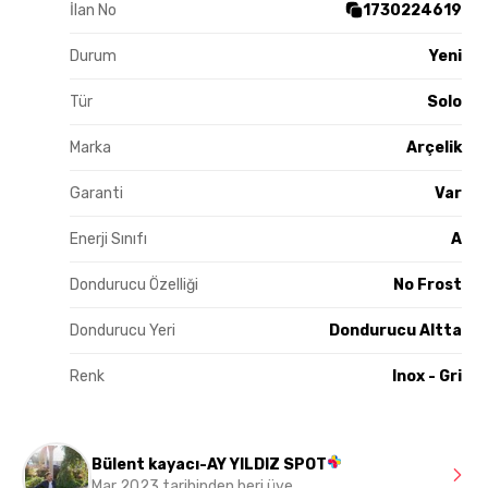
İlan No
1730224619
Durum
Yeni
Tür
Solo
Marka
Arçelik
Garanti
Var
Enerji Sınıfı
A
Dondurucu Özelliği
No Frost
Dondurucu Yeri
Dondurucu Altta
Renk
Inox - Gri
Bülent kayacı-AY YILDIZ SPOT
Mar 2023 tarihinden beri üye