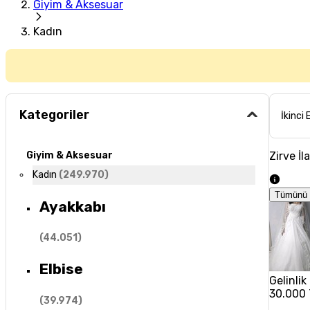
Giyim & Aksesuar
Kadın
Kategoriler
İkinci 
Zirve İl
Giyim & Aksesuar
Kadın
(
249.970
)
Tümünü 
Ayakkabı
(
44.051
)
Elbise
Gelinlik
30.000
(
39.974
)