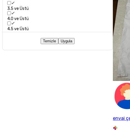
3.5 ve Üstü
4.0 ve Üstü
4.5 ve Üstü
Temizle
Uygula
envai ç