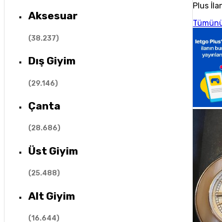
Plus İla
Aksesuar
Tümünü
(
38.237
)
Dış Giyim
(
29.146
)
Çanta
(
28.686
)
Üst Giyim
(
25.488
)
Alt Giyim
(
16.644
)