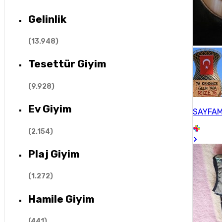
Gelinlik
(
13.948
)
Tesettür Giyim
(
9.928
)
Ev Giyim
SAYFAM
(
2.154
)
Plaj Giyim
(
1.272
)
Hamile Giyim
(
441
)