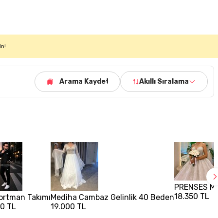
in!
Arama Kaydet
Akıllı Sıralama
PRENSES MO
18.350 TL
ortman Takımı
Mediha Cambaz Gelinlik 40 Beden
0 TL
19.000 TL