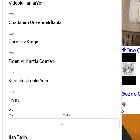
Videolu İlanlar
Yeni
Cüzdanım Güvendeli İlanlar
Ücretsiz Kargo
Öne Ç
Elden Al, Kartla Öde
Yeni
Kuponlu Ürünler
Yeni
Gözde 
Fiyat
Min
Maks
İlan Tarihi