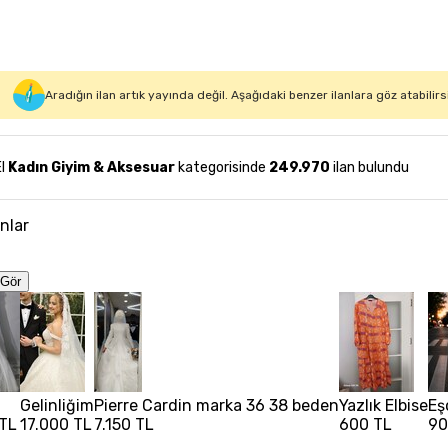
Aradığın ilan artık yayında değil. Aşağıdaki benzer ilanlara göz atabilirs
El
Kadın Giyim & Aksesuar
kategorisinde
249.970
ilan bulundu
anlar
Gör
Gelinliğim
Pierre Cardin marka 36 38 beden
Yazlık Elbise
Eş
 TL
17.000 TL
7.150 TL
600 TL
90