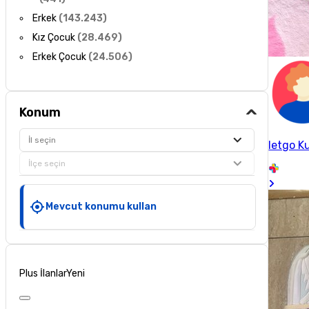
Erkek
(
143.243
)
Kız Çocuk
(
28.469
)
Erkek Çocuk
(
24.506
)
Konum
İl seçin
letgo Ku
İlçe seçin
Mevcut konumu kullan
Plus İlanlar
Yeni