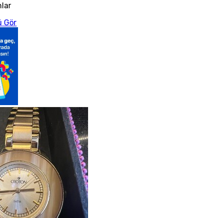
nlar
 Gör