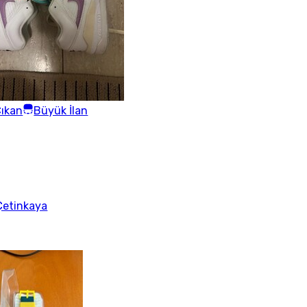
ıkan
Büyük İlan
Çetinkaya