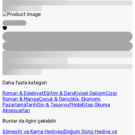
Daha fazla kategori
Roman & Edebiyat
Eğitim & Ders
Kişisel Gelişim
Çizgi
Roman & Manga
Çocuk & Gençlik
İş, Ekonomi,
Pazarlama
Tarih
Din & Tasavvuf
Hobi
Kitap Okuma
Aksesuarları
Bunlar da ilgini çekebilir
Sömestir ve Karne Hediyesi
Doğum Günü Hediye ve