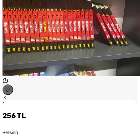
1
/
1
256 TL
Hellsing