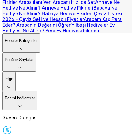
Fikirleri
Araba İlanı Ver, Arabanı Hızlıca Sat
Anneye Ne
Hediye Ne Alınır? Anneye Hediye Fikirleri
Babaya Ne
Hediye Ne Alınır? Babaya Hediye Fikirleri
Çeyiz Listesi
2026 - Çeyiz Seti ve Hesaplı Fiyatlar
Arabam Kaç Para
Eder? Arabanın Değerini Öğren
Yılbaşı Hediyeleri
Ev
Hediyesi Ne Alınır? Yeni Ev Hediyesi Fikirleri
Popüler Kategoriler
Popüler Sayfalar
letgo
Resmi bağlantılar
Güven Damgası