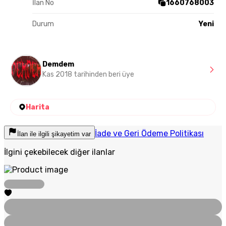
İlan No
1660768003
Durum
Yeni
Demdem
Kas 2018 tarihinden beri üye
Harita
İade ve Geri Ödeme Politikası
İlan ile ilgili şikayetim var
İlgini çekebilecek diğer ilanlar