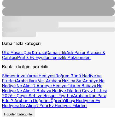
Daha fazla kategori
Ütü Masası
Çöp Kutusu
Çamaşırlık
Askı
Pazar Arabası &
Çantası
Pratik Ev Eşyaları
Temizlik Malzemeleri
Bunlar da ilgini çekebilir
Sömestir ve Karne Hediyesi
Doğum Günü Hediye ve
Fikirleri
Araba İlanı Ver, Arabanı Hızlıca Sat
Anneye Ne
Hediye Ne Alınır? Anneye Hediye Fikirleri
Babaya Ne
Hediye Ne Alınır? Babaya Hediye Fikirleri
Çeyiz Listesi
2026 - Çeyiz Seti ve Hesaplı Fiyatlar
Arabam Kaç Para
Eder? Arabanın Değerini Öğren
Yılbaşı Hediyeleri
Ev
Hediyesi Ne Alınır? Yeni Ev Hediyesi Fikirleri
Popüler Kategoriler