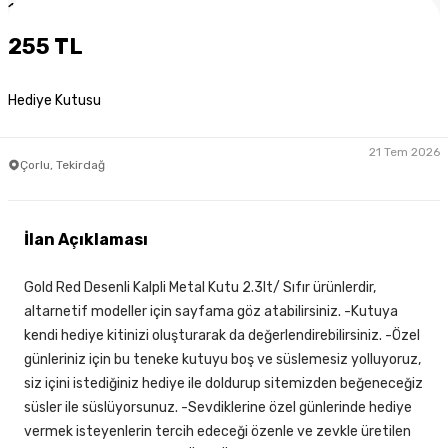
1
/
3
255 TL
Hediye Kutusu
21 Tem 2026
Çorlu, Tekirdağ
İlan Açıklaması
Gold Red Desenli Kalpli Metal Kutu 2.3lt/ Sıfır ürünlerdir,
altarnetif modeller için sayfama göz atabilirsiniz. -Kutuya
kendi hediye kitinizi oluşturarak da değerlendirebilirsiniz. -Özel
günleriniz için bu teneke kutuyu boş ve süslemesiz yolluyoruz,
siz içini istediğiniz hediye ile doldurup sitemizden beğeneceğiz
süsler ile süslüyorsunuz. -Sevdiklerine özel günlerinde hediye
vermek isteyenlerin tercih edeceği özenle ve zevkle üretilen