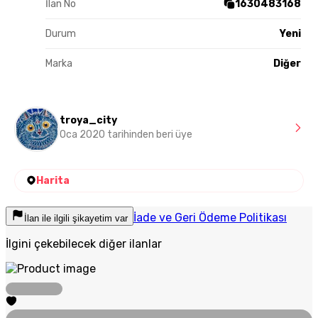
İlan No
1630483168
Durum
Yeni
Marka
Diğer
troya_city
Oca 2020 tarihinden beri üye
Harita
İade ve Geri Ödeme Politikası
İlan ile ilgili şikayetim var
İlgini çekebilecek diğer ilanlar