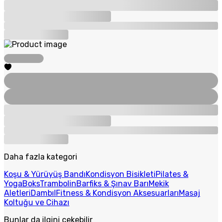
Daha fazla kategori
Koşu & Yürüyüş Bandı
Kondisyon Bisikleti
Pilates &
Yoga
Boks
Trambolin
Barfiks & Şınav Barı
Mekik
Aletleri
Dambıl
Fitness & Kondisyon Aksesuarları
Masaj
Koltuğu ve Cihazı
Bunlar da ilgini çekebilir