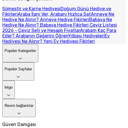
Sömestir ve Karne Hediyesi
Doğum Günü Hediye ve
Fikirleri
Araba İlanı Ver, Arabanı Hızlıca Sat
Anneye Ne
Hediye Ne Alınır? Anneye Hediye Fikirleri
Babaya Ne
Hediye Ne Alınır? Babaya Hediye Fikirleri
Çeyiz Listesi
2026 - Çeyiz Seti ve Hesaplı Fiyatlar
Arabam Kaç Para
Eder? Arabanın Değerini Öğren
Yılbaşı Hediyeleri
Ev
Hediyesi Ne Alınır? Yeni Ev Hediyesi Fikirleri
Popüler Kategoriler
Popüler Sayfalar
letgo
Resmi bağlantılar
Güven Damgası