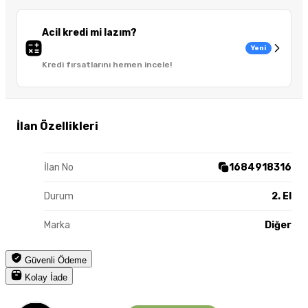
Acil kredi mi lazım?
Yeni
Kredi fırsatlarını hemen incele!
İlan Özellikleri
İlan No
1684918316
Durum
2. El
Marka
Diğer
Güvenli Ödeme
Kolay İade