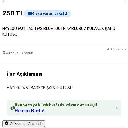
1
/
2
250 TL
6
aya varan taksit!
HAYLOU W31 T60 TWS BLUETOOTH KABLOSUZ KULAKLIK ŞARJ
KUTUSU
4 Ağu 2026
Giresun, Giresun
İlan Açıklaması
HAYLOU W31 SADECE ŞARJ KUTUSU
Banka veya kredi kartı ile ödeme avantajı!
Hemen Başla!
Cüzdanım Güvende