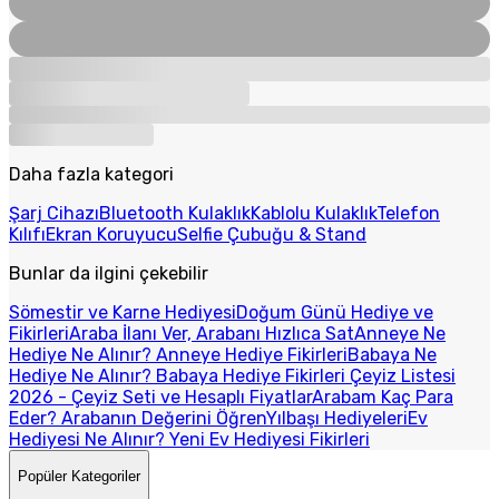
Daha fazla kategori
Şarj Cihazı
Bluetooth Kulaklık
Kablolu Kulaklık
Telefon
Kılıfı
Ekran Koruyucu
Selfie Çubuğu & Stand
Bunlar da ilgini çekebilir
Sömestir ve Karne Hediyesi
Doğum Günü Hediye ve
Fikirleri
Araba İlanı Ver, Arabanı Hızlıca Sat
Anneye Ne
Hediye Ne Alınır? Anneye Hediye Fikirleri
Babaya Ne
Hediye Ne Alınır? Babaya Hediye Fikirleri
Çeyiz Listesi
2026 - Çeyiz Seti ve Hesaplı Fiyatlar
Arabam Kaç Para
Eder? Arabanın Değerini Öğren
Yılbaşı Hediyeleri
Ev
Hediyesi Ne Alınır? Yeni Ev Hediyesi Fikirleri
Popüler Kategoriler