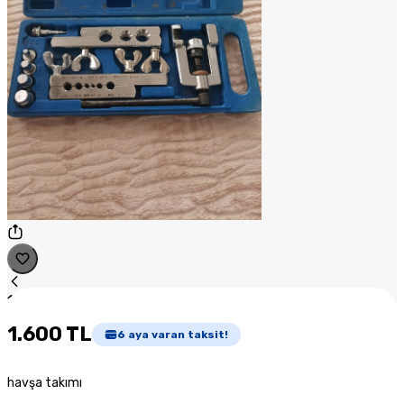
1
/
1
1.600 TL
6
aya varan taksit!
havşa takımı