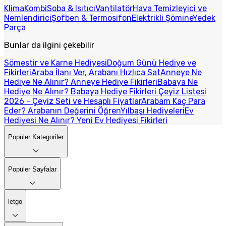
Klima
Kombi
Soba & Isıtıcı
Vantilatör
Hava Temizleyici ve
Nemlendirici
Şofben & Termosifon
Elektrikli Şömine
Yedek
Parça
Bunlar da ilgini çekebilir
Sömestir ve Karne Hediyesi
Doğum Günü Hediye ve
Fikirleri
Araba İlanı Ver, Arabanı Hızlıca Sat
Anneye Ne
Hediye Ne Alınır? Anneye Hediye Fikirleri
Babaya Ne
Hediye Ne Alınır? Babaya Hediye Fikirleri
Çeyiz Listesi
2026 - Çeyiz Seti ve Hesaplı Fiyatlar
Arabam Kaç Para
Eder? Arabanın Değerini Öğren
Yılbaşı Hediyeleri
Ev
Hediyesi Ne Alınır? Yeni Ev Hediyesi Fikirleri
Popüler Kategoriler
Popüler Sayfalar
letgo