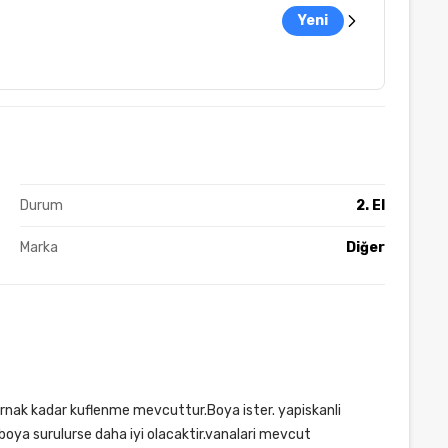
Yeni
Durum
2. El
Marka
Diğer
z tirnak kadar kuflenme mevcuttur.Boya ister. yapiskanli
oya surulurse daha iyi olacaktir.vanalari mevcut