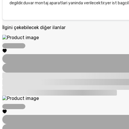
degildir.duvar montaj aparatlari yaninda verilecektir.yer ist bagc
İlgini çekebilecek diğer ilanlar