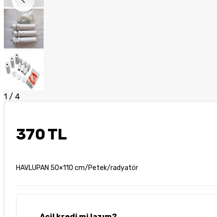
1
/
4
370 TL
HAVLUPAN 50×110 cm/Petek/radyatör
Acil kredi mi lazım?