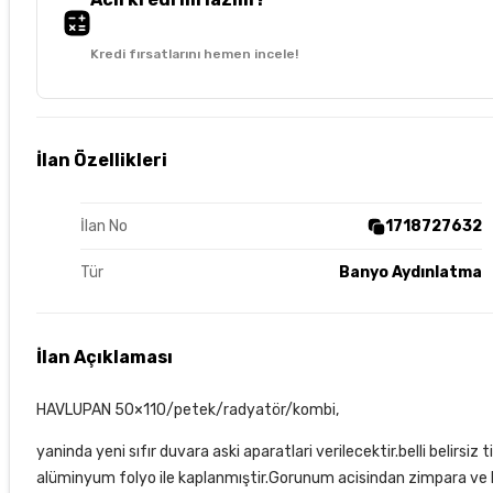
Kredi fırsatlarını hemen incele!
İlan Özellikleri
İlan No
1718727632
Tür
Banyo Aydınlatma
İlan Açıklaması
HAVLUPAN 50×110/petek/radyatör/kombi,
yaninda yeni sıfır duvara aski aparatlari verilecektir.belli belirsi
alüminyum folyo ile kaplanmıştir.Gorunum acisindan zimpara ve b