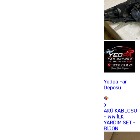
Yedpa Far
Deposu
AKÜ KABLOSU
- WW İLK
YARDIM SET -
BİJON