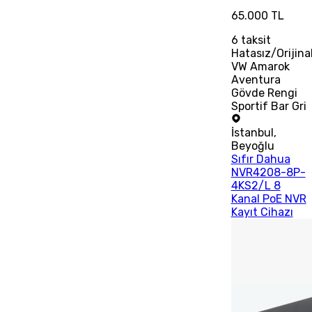
65.000 TL
6
taksit
Hatasız/Orijina
VW Amarok
Aventura
Gövde Rengi
Sportif Bar Gri
İstanbul
,
Beyoğlu
Sıfır Dahua
NVR4208-8P-
4KS2/L 8
Kanal PoE NVR
Kayıt Cihazı