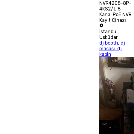
NVR4208-8P-
4KS2/L 8
Kanal PoE NVR
Kayıt Cihazı
İstanbul
,
Üsküdar
dj booth, dj
masası, dj
kabin