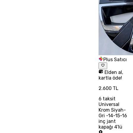
Plus Satıcı
Elden al,
kartla öde!
2.600 TL
6
taksit
Universal
Krom Siyah-
Gri -14-15-16
inç jant
kapağı 4'lü