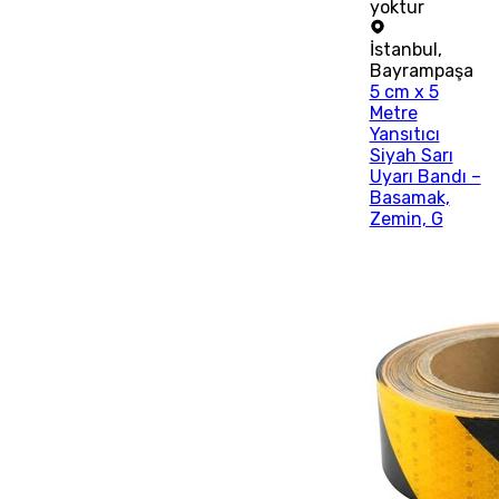
yoktur
İstanbul
,
Bayrampaşa
5 cm x 5
Metre
Yansıtıcı
Siyah Sarı
Uyarı Bandı –
Basamak,
Zemin, G