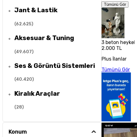
Tümünü Gör
Jant & Lastik
(
62.625
)
Aksesuar & Tuning
3 beton heykel
2.000 TL
(
49.607
)
Plus İlanlar
Ses & Görüntü Sistemleri
Tümünü Gör
(
40.420
)
Kiralık Araçlar
(
28
)
Konum