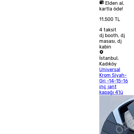
Elden al,
kartla öde!
11.500 TL
4
taksit
dj booth, dj
masası, dj
kabin
İstanbul
,
Kadıköy
Universal
Krom Siyah-
Gri -14-15-16
inç jant
kapağı 4'lü