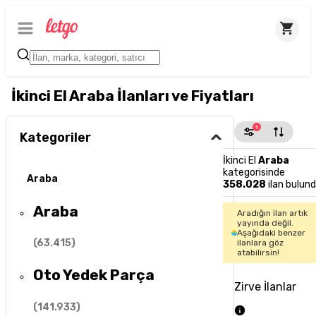
İkinci El Araba İlanları ve Fiyatları
1
Kategoriler
İkinci El
Araba
kategorisinde
Araba
358.028
ilan bulun
Araba
Aradığın ilan artık
yayında değil.
Aşağıdaki benzer
(
63.415
)
ilanlara göz
atabilirsin!
Oto Yedek Parça
Zirve İlanlar
(
141.933
)