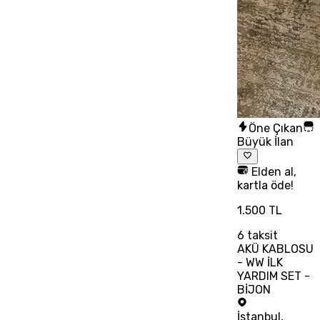
Öne Çıkan
Büyük İlan
Elden al,
kartla öde!
1.500 TL
6
taksit
AKÜ KABLOSU
- WW İLK
YARDIM SET -
BİJON
İstanbul
,