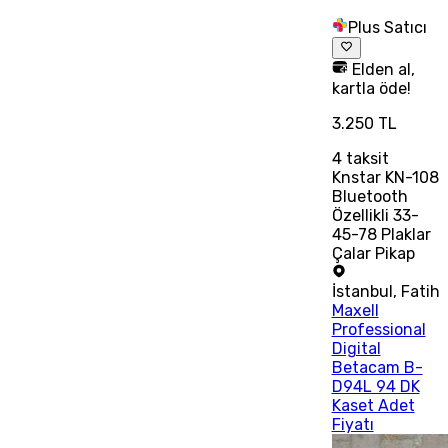
Plus Satıcı
Elden al,
kartla öde!
3.250 TL
4
taksit
Knstar KN-108
Bluetooth
Özellikli 33-
45-78 Plaklar
Çalar Pikap
İstanbul
,
Fatih
Maxell
Professional
Digital
Betacam B-
D94L 94 DK
Kaset Adet
Fiyatı