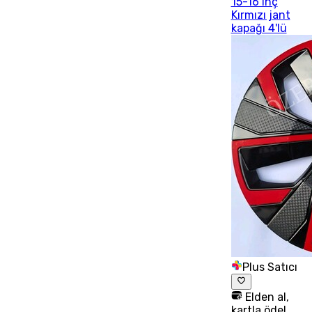
15-16 inç
Kırmızı jant
kapağı 4'lü
Plus Satıcı
Elden al,
kartla öde!