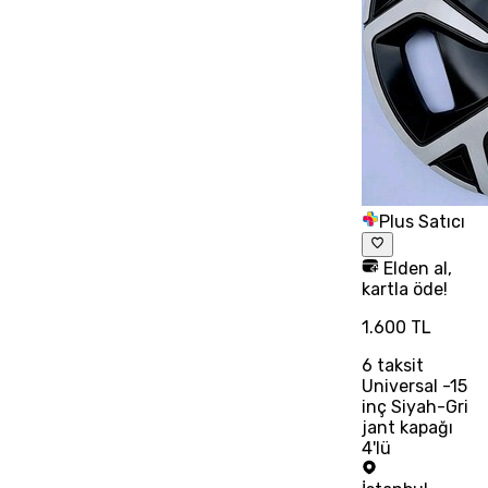
Plus Satıcı
Elden al,
kartla öde!
1.600 TL
6
taksit
Universal -15
inç Siyah-Gri
jant kapağı
4'lü