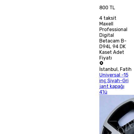
800 TL
4
taksit
Maxell
Professional
Digital
Betacam B-
D94L 94 DK
Kaset Adet
Fiyatı
İstanbul
,
Fatih
Universal -15
inç Siyah-Gri
jant kapağı
4'lü