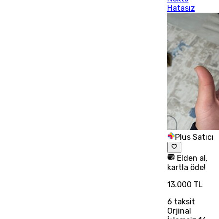
Hatasız
Plus Satıcı
Elden al,
kartla öde!
13.000 TL
6
taksit
Orjinal