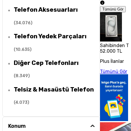
Telefon Aksesuarları
Tümünü Gör
(
34.076
)
Telefon Yedek Parçaları
Sahibinden Te
(
10.635
)
52.000 TL
Plus İlanlar
Diğer Cep Telefonları
Tümünü Gör
(
8.349
)
Telsiz & Masaüstü Telefon
(
4.073
)
Konum