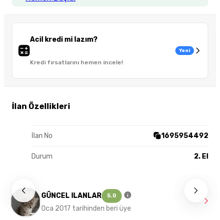
Acil kredi mi lazım?
Yeni
Kredi fırsatlarını hemen incele!
İlan Özellikleri
İlan No
1695954492
Durum
2. El
GÜNCEL ILANLAR
5.0
Oca 2017 tarihinden beri üye