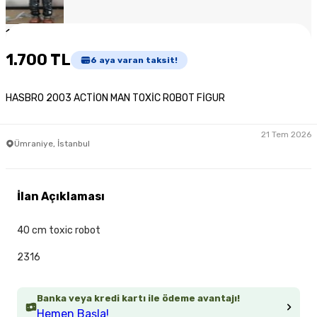
1
/
5
1.700 TL
6
aya varan taksit!
HASBRO 2003 ACTİON MAN TOXİC ROBOT FİGUR
21 Tem 2026
Ümraniye, İstanbul
İlan Açıklaması
40 cm toxic robot
2316
Banka veya kredi kartı ile ödeme avantajı!
Hemen Başla!