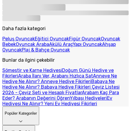
Daha fazla kategori
Peluş Oyuncak
Eğitici Oyuncak
Figür Oyuncak
Oyuncak
Bebek
Oyuncak Araba
Akülü Araç
Yapı Oyuncak
Ahşap
Oyuncak
Plaj & Bahçe Oyuncak
Bunlar da ilgini çekebilir
Sömestir ve Karne Hediyesi
Doğum Günü Hediye ve
Fikirleri
Araba İlanı Ver, Arabanı Hızlıca Sat
Anneye Ne
Hediye Ne Alınır? Anneye Hediye Fikirleri
Babaya Ne
Hediye Ne Alınır? Babaya Hediye Fikirleri
Çeyiz Listesi
2026 - Çeyiz Seti ve Hesaplı Fiyatlar
Arabam Kaç Para
Eder? Arabanın Değerini Öğren
Yılbaşı Hediyeleri
Ev
Hediyesi Ne Alınır? Yeni Ev Hediyesi Fikirleri
Popüler Kategoriler