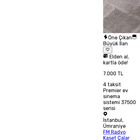
Öne Çıkan
Büyük İlan
Elden al,
kartla öde!
7.000 TL
4
taksit
Premier ev
sinema
sistemi 37500
serisi
İstanbul
,
Ümraniye
FM Radyo
Kaset Çalar