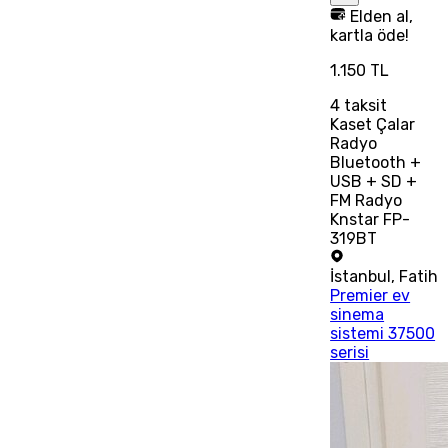
Elden al,
kartla öde!
1.150 TL
4
taksit
Kaset Çalar
Radyo
Bluetooth +
USB + SD +
FM Radyo
Knstar FP-
319BT
İstanbul
,
Fatih
Premier ev
sinema
sistemi 37500
serisi