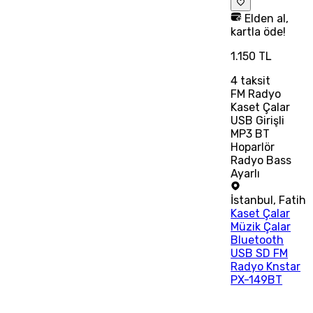
Elden al,
kartla öde!
1.150 TL
4
taksit
FM Radyo
Kaset Çalar
USB Girişli
MP3 BT
Hoparlör
Radyo Bass
Ayarlı
İstanbul
,
Fatih
Kaset Çalar
Müzik Çalar
Bluetooth
USB SD FM
Radyo Knstar
PX-149BT