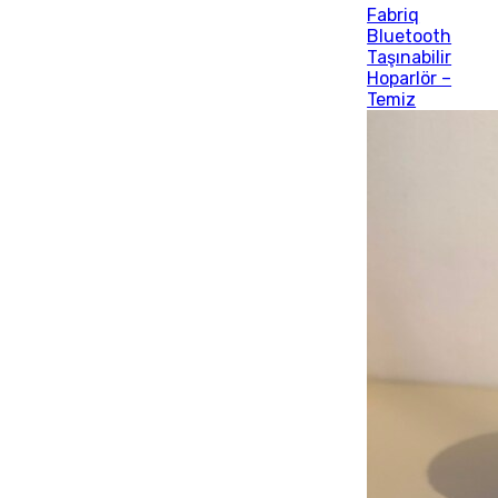
Fabriq
Bluetooth
Taşınabilir
Hoparlör –
Temiz