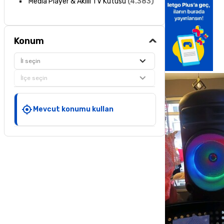
Media Player & Akıllı TV Kutusu
(
4.383
)
Konum
İl seçin
İlçe seçin
Mevcut konumu kullan