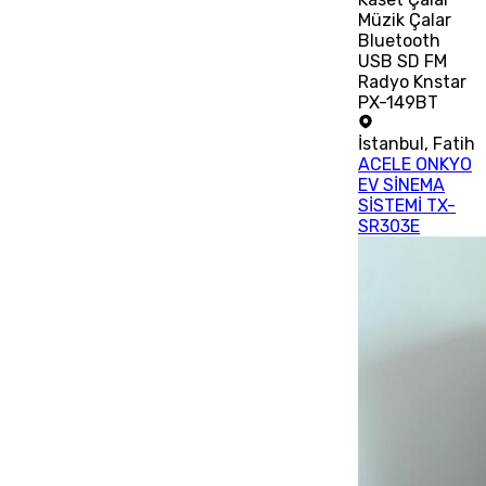
Müzik Çalar
Bluetooth
USB SD FM
Radyo Knstar
PX-149BT
İstanbul
,
Fatih
ACELE ONKYO
EV SİNEMA
SİSTEMİ TX-
SR303E