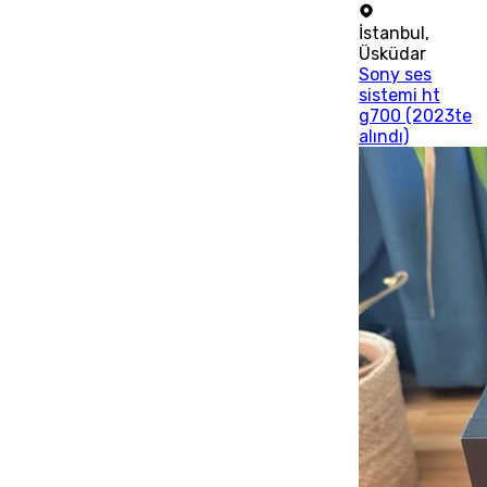
İstanbul
,
Üsküdar
Sony ses
sistemi ht
g700 (2023te
alındı)