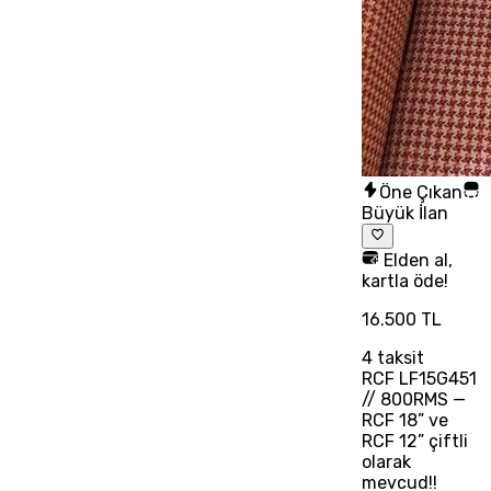
Öne Çıkan
Büyük İlan
Elden al,
kartla öde!
16.500 TL
4
taksit
RCF LF15G451
// 800RMS —
RCF 18” ve
RCF 12” çiftli
olarak
mevcud!!