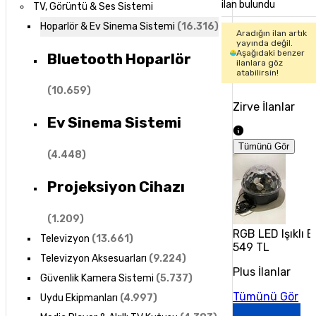
ilan bulundu
TV, Görüntü & Ses Sistemi
Hoparlör & Ev Sinema Sistemi
(
16.316
)
Aradığın ilan artık
yayında değil.
Aşağıdaki benzer
Bluetooth Hoparlör
ilanlara göz
atabilirsin!
(
10.659
)
Zirve İlanlar
Ev Sinema Sistemi
Tümünü Gör
(
4.448
)
Projeksiyon Cihazı
(
1.209
)
RGB LED Işıklı B
Televizyon
(
13.661
)
549 TL
Televizyon Aksesuarları
(
9.224
)
Plus İlanlar
Güvenlik Kamera Sistemi
(
5.737
)
Tümünü Gör
Uydu Ekipmanları
(
4.997
)