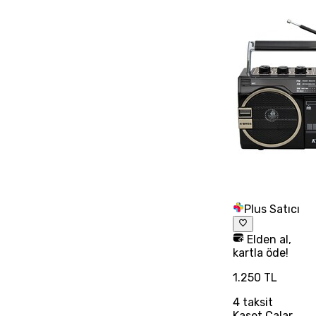
Plus Satıcı
Elden al,
kartla öde!
1.250 TL
4
taksit
Kaset Çalar