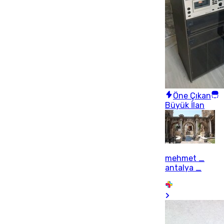
Öne Çıkan
Büyük İlan
mehmet _
antalya _