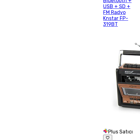
Bluetooth +
USB + SD +
FM Radyo
Knstar FP-
319BT
Plus Satıcı