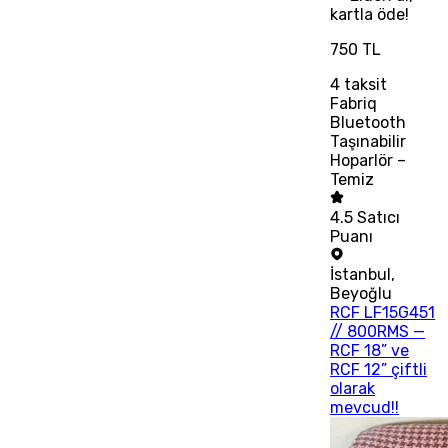
kartla öde!
750 TL
4
taksit
Fabriq
Bluetooth
Taşınabilir
Hoparlör –
Temiz
4.5
Satıcı
Puanı
İstanbul
,
Beyoğlu
RCF LF15G451
// 800RMS —
RCF 18” ve
RCF 12” çiftli
olarak
mevcud!!