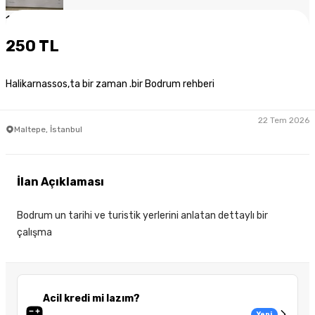
1
/
4
250 TL
Halikarnassos,ta bir zaman .bir Bodrum rehberi
22 Tem 2026
Maltepe, İstanbul
İlan Açıklaması
Bodrum un tarihi ve turistik yerlerini anlatan dettaylı bir
çalışma
Acil kredi mi lazım?
Yeni