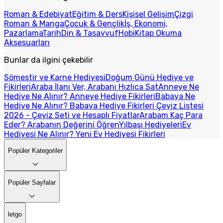
Roman & Edebiyat
Eğitim & Ders
Kişisel Gelişim
Çizgi
Roman & Manga
Çocuk & Gençlik
İş, Ekonomi,
Pazarlama
Tarih
Din & Tasavvuf
Hobi
Kitap Okuma
Aksesuarları
Bunlar da ilgini çekebilir
Sömestir ve Karne Hediyesi
Doğum Günü Hediye ve
Fikirleri
Araba İlanı Ver, Arabanı Hızlıca Sat
Anneye Ne
Hediye Ne Alınır? Anneye Hediye Fikirleri
Babaya Ne
Hediye Ne Alınır? Babaya Hediye Fikirleri
Çeyiz Listesi
2026 - Çeyiz Seti ve Hesaplı Fiyatlar
Arabam Kaç Para
Eder? Arabanın Değerini Öğren
Yılbaşı Hediyeleri
Ev
Hediyesi Ne Alınır? Yeni Ev Hediyesi Fikirleri
Popüler Kategoriler
Popüler Sayfalar
letgo