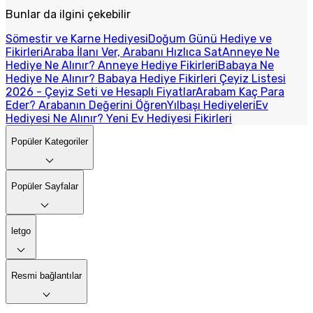
Bunlar da ilgini çekebilir
Sömestir ve Karne Hediyesi
Doğum Günü Hediye ve
Fikirleri
Araba İlanı Ver, Arabanı Hızlıca Sat
Anneye Ne
Hediye Ne Alınır? Anneye Hediye Fikirleri
Babaya Ne
Hediye Ne Alınır? Babaya Hediye Fikirleri
Çeyiz Listesi
2026 - Çeyiz Seti ve Hesaplı Fiyatlar
Arabam Kaç Para
Eder? Arabanın Değerini Öğren
Yılbaşı Hediyeleri
Ev
Hediyesi Ne Alınır? Yeni Ev Hediyesi Fikirleri
Popüler Kategoriler
Popüler Sayfalar
letgo
Resmi bağlantılar