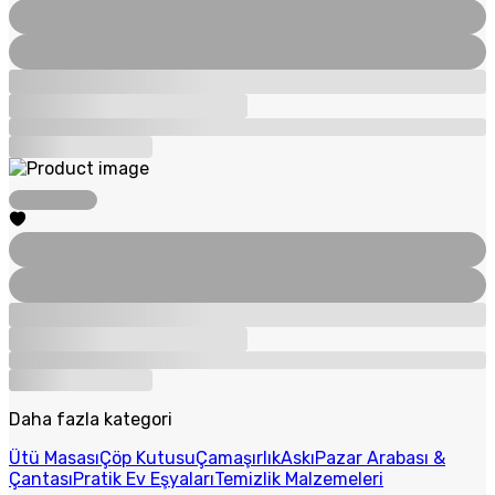
Daha fazla kategori
Ütü Masası
Çöp Kutusu
Çamaşırlık
Askı
Pazar Arabası &
Çantası
Pratik Ev Eşyaları
Temizlik Malzemeleri