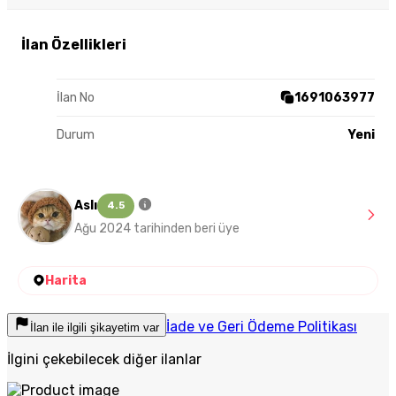
İlan Özellikleri
İlan No
1691063977
Durum
Yeni
Aslı
4.5
Ağu 2024 tarihinden beri üye
Harita
İade ve Geri Ödeme Politikası
İlan ile ilgili şikayetim var
İlgini çekebilecek diğer ilanlar