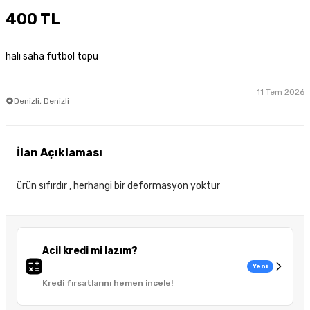
400 TL
halı saha futbol topu
11 Tem 2026
Denizli, Denizli
İlan Açıklaması
ürün sıfırdır , herhangi bir deformasyon yoktur
Acil kredi mi lazım?
Yeni
Kredi fırsatlarını hemen incele!