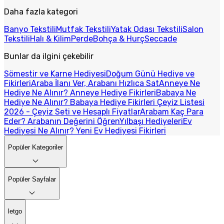
Daha fazla kategori
Banyo Tekstili
Mutfak Tekstili
Yatak Odası Tekstili
Salon
Tekstili
Halı & Kilim
Perde
Bohça & Hurç
Seccade
Bunlar da ilgini çekebilir
Sömestir ve Karne Hediyesi
Doğum Günü Hediye ve
Fikirleri
Araba İlanı Ver, Arabanı Hızlıca Sat
Anneye Ne
Hediye Ne Alınır? Anneye Hediye Fikirleri
Babaya Ne
Hediye Ne Alınır? Babaya Hediye Fikirleri
Çeyiz Listesi
2026 - Çeyiz Seti ve Hesaplı Fiyatlar
Arabam Kaç Para
Eder? Arabanın Değerini Öğren
Yılbaşı Hediyeleri
Ev
Hediyesi Ne Alınır? Yeni Ev Hediyesi Fikirleri
Popüler Kategoriler
Popüler Sayfalar
letgo