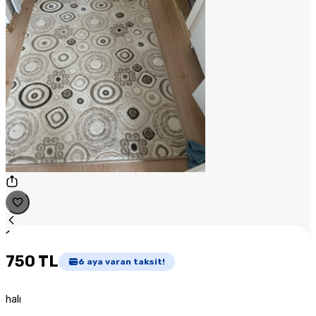
1
/
1
750 TL
6
aya varan taksit!
halı