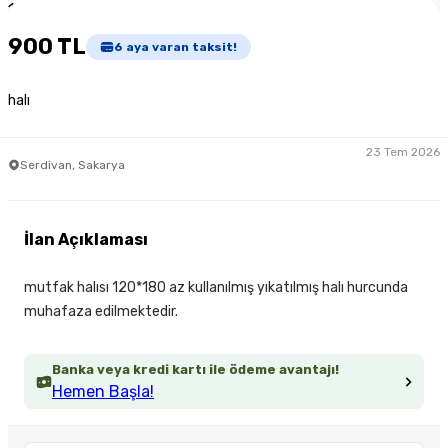
1
/
3
900 TL
6
aya varan taksit!
halı
23 Tem 2026
Serdivan, Sakarya
İlan Açıklaması
mutfak halısı 120*180 az kullanılmış yıkatılmış halı hurcunda
muhafaza edilmektedir.
Banka veya kredi kartı ile ödeme avantajı!
Hemen Başla!