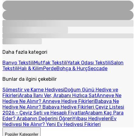
Daha fazla kategori
Banyo Tekstili
Mutfak Tekstili
Yatak Odası Tekstili
Salon
Tekstili
Halı & Kilim
Perde
Bohça & Hurç
Seccade
Bunlar da ilgini çekebilir
Sömestir ve Karne Hediyesi
Doğum Günü Hediye ve
Fikirleri
Araba İlanı Ver, Arabanı Hızlıca Sat
Anneye Ne
Hediye Ne Alınır? Anneye Hediye Fikirleri
Babaya Ne
Hediye Ne Alınır? Babaya Hediye Fikirleri
Çeyiz Listesi
2026 - Çeyiz Seti ve Hesaplı Fiyatlar
Arabam Kaç Para
Eder? Arabanın Değerini Öğren
Yılbaşı Hediyeleri
Ev
Hediyesi Ne Alınır? Yeni Ev Hediyesi Fikirleri
Popüler Kategoriler