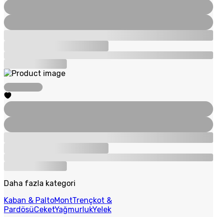
Daha fazla kategori
Kaban & Palto
Mont
Trençkot &
Pardösü
Ceket
Yağmurluk
Yelek