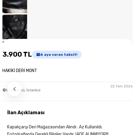
1
/
8
3.900 TL
6
aya varan taksit!
HAKİKİ DERİ MONT
22 Tem 2026
Beylikdüzü, İstanbul
İlan Açıklaması
Kapalıçarşı Deri Mağazasından Alındı . Az Kullanıldı.
Fotoğraflarda Gerekli Bilgiler Vardır. İADE ALINMIYOR!!!