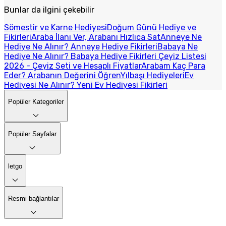
Bunlar da ilgini çekebilir
Sömestir ve Karne Hediyesi
Doğum Günü Hediye ve
Fikirleri
Araba İlanı Ver, Arabanı Hızlıca Sat
Anneye Ne
Hediye Ne Alınır? Anneye Hediye Fikirleri
Babaya Ne
Hediye Ne Alınır? Babaya Hediye Fikirleri
Çeyiz Listesi
2026 - Çeyiz Seti ve Hesaplı Fiyatlar
Arabam Kaç Para
Eder? Arabanın Değerini Öğren
Yılbaşı Hediyeleri
Ev
Hediyesi Ne Alınır? Yeni Ev Hediyesi Fikirleri
Popüler Kategoriler
Popüler Sayfalar
letgo
Resmi bağlantılar