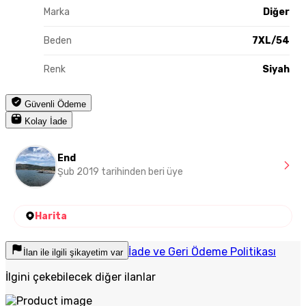
Marka
Diğer
Beden
7XL/54
Renk
Siyah
Güvenli Ödeme
Kolay İade
End
Şub 2019 tarihinden beri üye
Harita
İade ve Geri Ödeme Politikası
İlan ile ilgili şikayetim var
İlgini çekebilecek diğer ilanlar