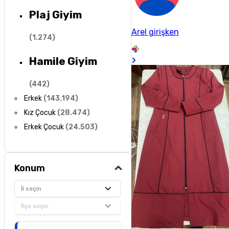
Plaj Giyim
Arel girişken
(
1.274
)
Hamile Giyim
(
442
)
Erkek
(
143.194
)
Kız Çocuk
(
28.474
)
Erkek Çocuk
(
24.503
)
Konum
İl seçin
İlçe seçin