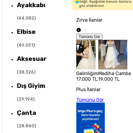
değil. Aşağıdaki benzer ilanlara
Ayakkabı
göz atabilirsin!
(
44.082
)
Zirve İlanlar
Elbise
Tümünü Gör
(
40.051
)
Aksesuar
(
38.326
)
Gelinliğim
Mediha Cambaz 
17.000 TL
19.000 TL
Dış Giyim
Plus İlanlar
(
29.194
)
Tümünü Gör
Çanta
(
28.860
)