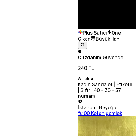
Plus Satıcı
Öne
Çıkan
Büyük İlan
Cüzdanım
Güvende
240 TL
6
taksit
Kadın Sandalet | Etiketli
| Sıfır | 40 - 38 - 37
numara
İstanbul
,
Beyoğlu
%100 Keten gomlek