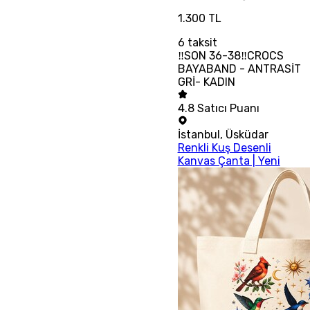
1.300 TL
6
taksit
‼SON 36-38‼CROCS
BAYABAND - ANTRASİT
GRİ- KADIN
4.8
Satıcı Puanı
İstanbul
,
Üsküdar
Renkli Kuş Desenli
Kanvas Çanta | Yeni