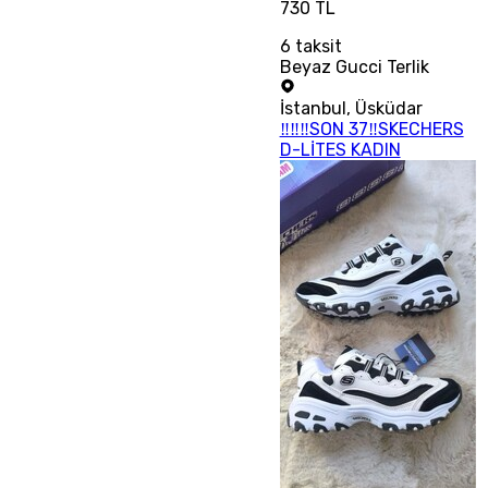
730 TL
6
taksit
Beyaz Gucci Terlik
İstanbul
,
Üsküdar
‼‼‼SON 37‼SKECHERS
D-LİTES KADIN