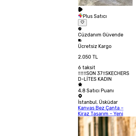
Plus Satıcı
Cüzdanım
Güvende
Ücretsiz
Kargo
2.050 TL
6
taksit
‼‼‼SON 37‼SKECHERS
D-LİTES KADIN
4.8
Satıcı Puanı
İstanbul
,
Üsküdar
Kanvas Bez Çanta –
Kiraz Tasarım – Yeni