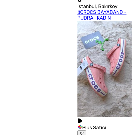
İstanbul
,
Bakırköy
‼CROCS BAYABAND -
PUDRA- KADIN
Plus Satıcı