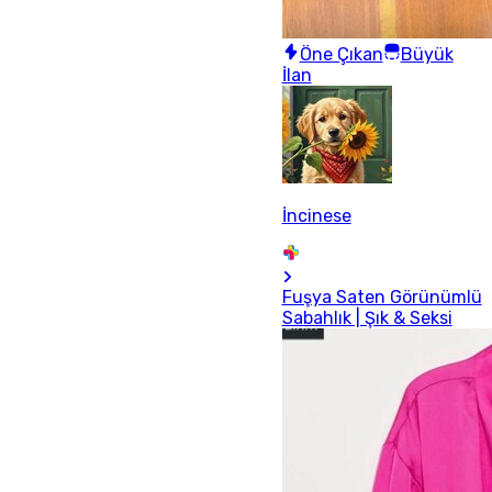
Öne Çıkan
Büyük
İlan
İncinese
Fuşya Saten Görünümlü
Sabahlık | Şık & Seksi