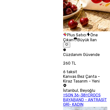
Plus Satıcı
Öne
Çıkan
Büyük İlan
Cüzdanım
Güvende
260 TL
6
taksit
Kanvas Bez Çanta –
Kiraz Tasarım – Yeni
İstanbul
,
Beyoğlu
‼SON 36-38‼CROCS
BAYABAND - ANTRASİT
GRİ- KADIN