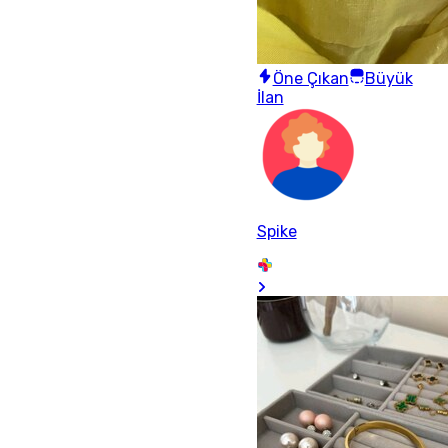
Öne Çıkan
Büyük
İlan
Spike