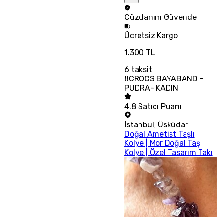
Cüzdanım
Güvende
Ücretsiz
Kargo
1.300 TL
6
taksit
‼CROCS BAYABAND -
PUDRA- KADIN
4.8
Satıcı Puanı
İstanbul
,
Üsküdar
Doğal Ametist Taşlı
Kolye | Mor Doğal Taş
Kolye | Özel Tasarım Takı