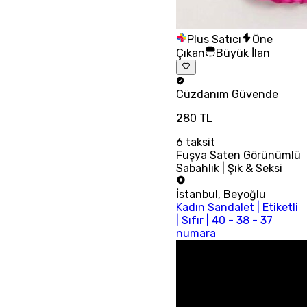
Plus Satıcı
Öne
Çıkan
Büyük İlan
Cüzdanım
Güvende
280 TL
6
taksit
Fuşya Saten Görünümlü
Sabahlık | Şık & Seksi
İstanbul
,
Beyoğlu
Kadın Sandalet | Etiketli
| Sıfır | 40 - 38 - 37
numara