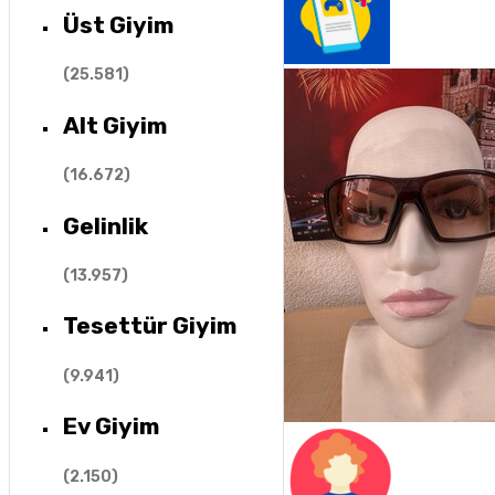
Üst Giyim
(
25.581
)
Alt Giyim
(
16.672
)
Gelinlik
(
13.957
)
Tesettür Giyim
(
9.941
)
Ev Giyim
(
2.150
)