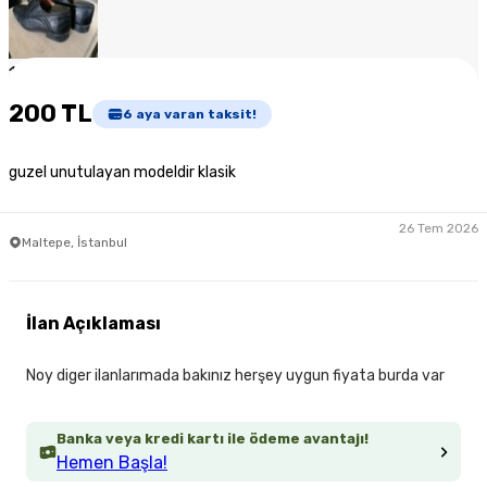
1
/
4
200 TL
6
aya varan taksit!
guzel unutulayan modeldir klasik
26 Tem 2026
Maltepe, İstanbul
İlan Açıklaması
Noy diger ilanlarımada bakınız herşey uygun fiyata burda var
Banka veya kredi kartı ile ödeme avantajı!
Hemen Başla!