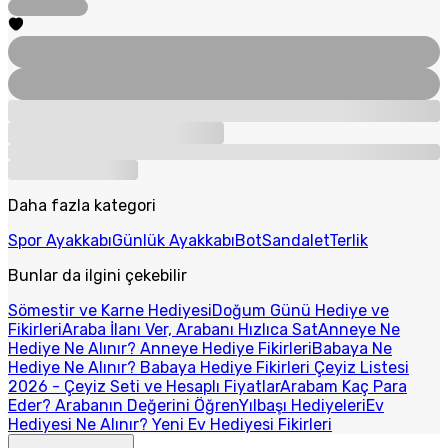
Daha fazla kategori
Spor Ayakkabı
Günlük Ayakkabı
Bot
Sandalet
Terlik
Bunlar da ilgini çekebilir
Sömestir ve Karne Hediyesi
Doğum Günü Hediye ve
Fikirleri
Araba İlanı Ver, Arabanı Hızlıca Sat
Anneye Ne
Hediye Ne Alınır? Anneye Hediye Fikirleri
Babaya Ne
Hediye Ne Alınır? Babaya Hediye Fikirleri
Çeyiz Listesi
2026 - Çeyiz Seti ve Hesaplı Fiyatlar
Arabam Kaç Para
Eder? Arabanın Değerini Öğren
Yılbaşı Hediyeleri
Ev
Hediyesi Ne Alınır? Yeni Ev Hediyesi Fikirleri