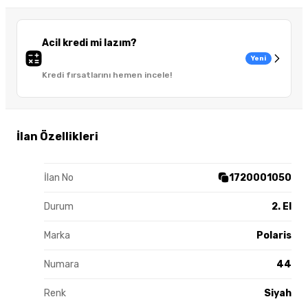
Acil kredi mi lazım?
Yeni
Kredi fırsatlarını hemen incele!
İlan Özellikleri
İlan No
1720001050
Durum
2. El
Marka
Polaris
Numara
44
Renk
Siyah