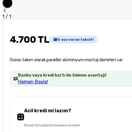
1
/
1
4.700 TL
6
aya varan taksit!
Günısı takım olarak.paneller alüminyum.montaj demirleri var
Banka veya kredi kartı ile ödeme avantajı!
Hemen Başla!
Acil kredi mi lazım?
Kredi fırsatlarını hemen incele!