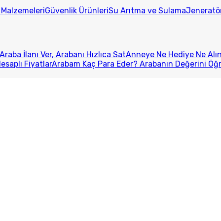
t Malzemeleri
Güvenlik Ürünleri
Su Arıtma ve Sulama
Jeneratö
Araba İlanı Ver, Arabanı Hızlıca Sat
Anneye Ne Hediye Ne Alını
esaplı Fiyatlar
Arabam Kaç Para Eder? Arabanın Değerini Öğ