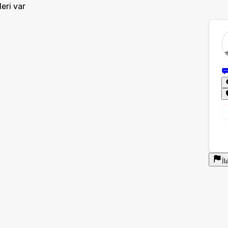
eri var
İl