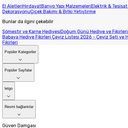
El Aletleri
Hırdavat
Banyo Yapı Malzemeleri
Elektrik & Tesisa
Dekorasyonu
Çiçek Bakımı & Bitki Yetiştirme
Bunlar da ilgini çekebilir
Sömestir ve Karne Hediyesi
Doğum Günü Hediye ve Fikirleri
Babaya Hediye Fikirleri
Çeyiz Listesi 2026 - Çeyiz Seti ve H
Fikirleri
Popüler Kategoriler
Popüler Sayfalar
letgo
Resmi bağlantılar
Güven Damgası