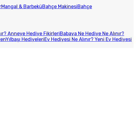
r
Mangal & Barbekü
Bahçe Makinesi
Bahçe
r? Anneye Hediye Fikirleri
Babaya Ne Hediye Ne Alınır?
ren
Yılbaşı Hediyeleri
Ev Hediyesi Ne Alınır? Yeni Ev Hediyesi