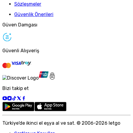
Sözleşmeler
Güvenlik Önerileri
Güven Damgası
Güvenli Alışveriş
Bizi takip et
Türkiye
'
de ikinci el eşya al ve sat. © 2006-
2026
letgo