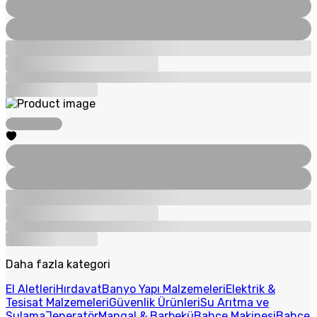
Daha fazla kategori
El Aletleri
Hırdavat
Banyo Yapı Malzemeleri
Elektrik &
Tesisat Malzemeleri
Güvenlik Ürünleri
Su Arıtma ve
Sulama
Jeneratör
Mangal & Barbekü
Bahçe Makinesi
Bahçe