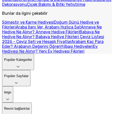
Dekorasyonu
Çiçek Bakımı & Bitki Yetiştirme
Bunlar da ilgini çekebilir
Sömestir ve Karne Hediyesi
Doğum Günü Hediye ve
Fikirleri
Araba İlanı Ver, Arabanı Hızlıca Sat
Anneye Ne
Hediye Ne Alınır? Anneye Hediye Fikirleri
Babaya Ne
Hediye Ne Alınır? Babaya Hediye Fikirleri
Çeyiz Listesi
2026 - Çeyiz Seti ve Hesaplı Fiyatlar
Arabam Kaç Para
Eder? Arabanın Değerini Öğren
Yılbaşı Hediyeleri
Ev
Hediyesi Ne Alınır? Yeni Ev Hediyesi Fikirleri
Popüler Kategoriler
Popüler Sayfalar
letgo
Resmi bağlantılar