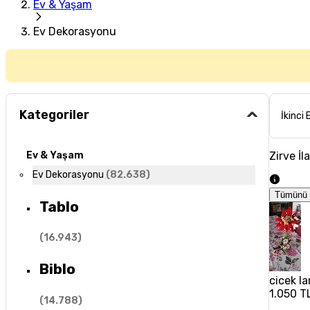
Ev & Yaşam
Ev Dekorasyonu
Kategoriler
İkinci 
Zirve İl
Ev & Yaşam
Ev Dekorasyonu
(
82.638
)
Tümünü 
Tablo
(
16.943
)
Biblo
cicek la
1.050 T
(
14.788
)