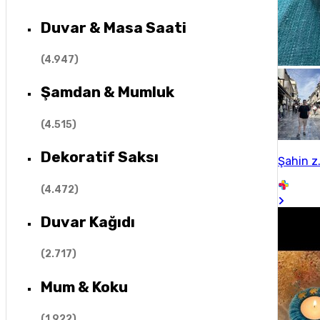
Duvar & Masa Saati
(
4.947
)
Şamdan & Mumluk
(
4.515
)
Dekoratif Saksı
Şahin z.
(
4.472
)
Duvar Kağıdı
(
2.717
)
Mum & Koku
(
1.922
)