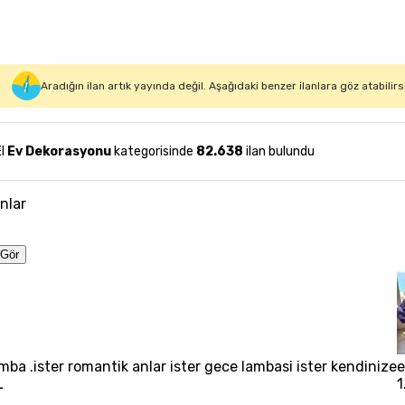
Aradığın ilan artık yayında değil. Aşağıdaki benzer ilanlara göz atabilirs
El
Ev Dekorasyonu
kategorisinde
82.638
ilan bulundu
anlar
Gör
mba .ister romantik anlar ister gece lambasi ister kendinize
e
L
1