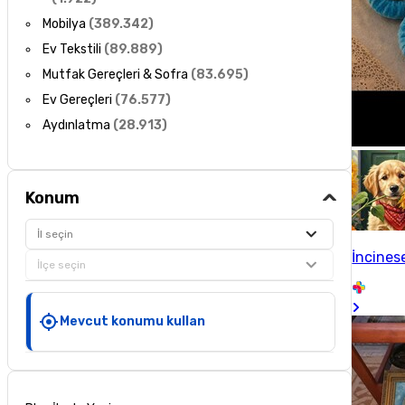
Mobilya
(
389.342
)
Ev Tekstili
(
89.889
)
Mutfak Gereçleri & Sofra
(
83.695
)
Ev Gereçleri
(
76.577
)
Aydınlatma
(
28.913
)
Konum
İl seçin
İncines
İlçe seçin
Mevcut konumu kullan