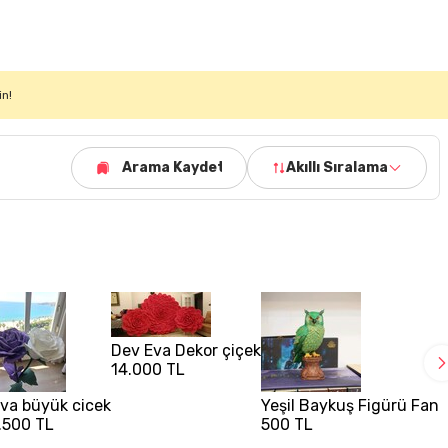
in!
Arama Kaydet
Akıllı Sıralama
Dev Eva Dekor çiçek
14.000 TL
va büyük cicek
Yeşil Baykuş Figürü Fant
.500 TL
500 TL