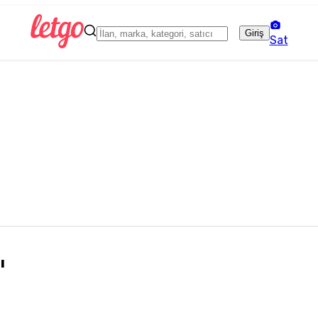
Giriş
Sat
ı