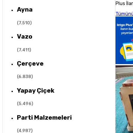
Plus İla
Ayna
Tümünü
(
7.510
)
Vazo
(
7.411
)
Çerçeve
(
6.838
)
Yapay Çiçek
(
5.496
)
Parti Malzemeleri
(
4.987
)