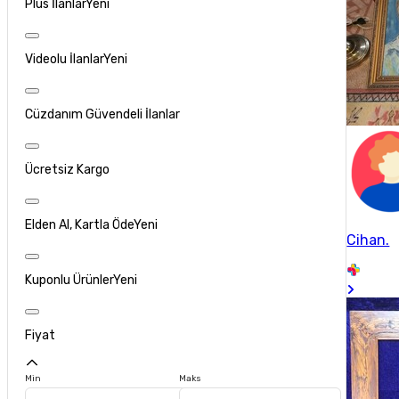
Plus İlanlar
Yeni
Videolu İlanlar
Yeni
Cüzdanım Güvendeli İlanlar
Ücretsiz Kargo
Elden Al, Kartla Öde
Yeni
Cihan.
Kuponlu Ürünler
Yeni
Fiyat
Min
Maks