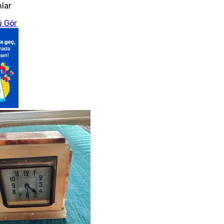
nlar
 Gör