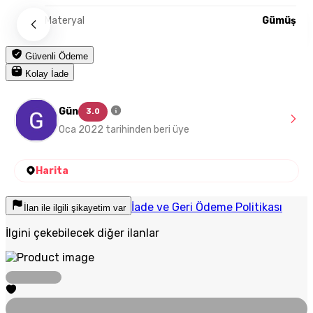
Materyal
Gümüş
Güvenli Ödeme
Kolay İade
Gün
3.0
Oca 2022 tarihinden beri üye
Harita
İade ve Geri Ödeme Politikası
İlan ile ilgili şikayetim var
İlgini çekebilecek diğer ilanlar