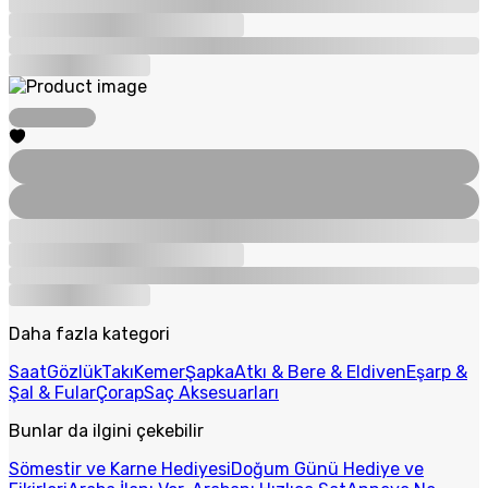
Daha fazla kategori
Saat
Gözlük
Takı
Kemer
Şapka
Atkı & Bere & Eldiven
Eşarp &
Şal & Fular
Çorap
Saç Aksesuarları
Bunlar da ilgini çekebilir
Sömestir ve Karne Hediyesi
Doğum Günü Hediye ve