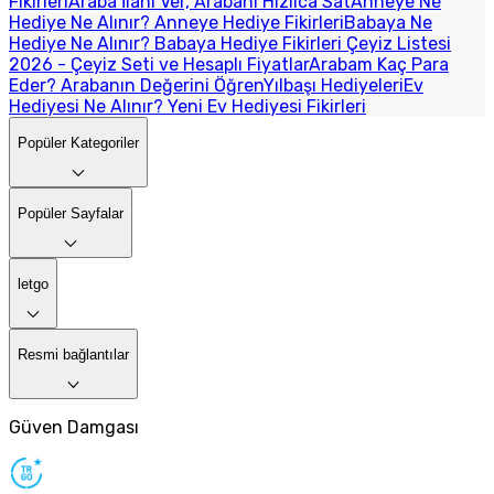
Fikirleri
Araba İlanı Ver, Arabanı Hızlıca Sat
Anneye Ne
Hediye Ne Alınır? Anneye Hediye Fikirleri
Babaya Ne
Hediye Ne Alınır? Babaya Hediye Fikirleri
Çeyiz Listesi
2026 - Çeyiz Seti ve Hesaplı Fiyatlar
Arabam Kaç Para
Eder? Arabanın Değerini Öğren
Yılbaşı Hediyeleri
Ev
Hediyesi Ne Alınır? Yeni Ev Hediyesi Fikirleri
Popüler Kategoriler
Popüler Sayfalar
letgo
Resmi bağlantılar
Güven Damgası