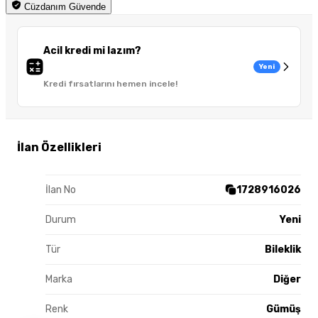
Cüzdanım Güvende
Acil kredi mi lazım?
Yeni
Kredi fırsatlarını hemen incele!
İlan Özellikleri
İlan No
1728916026
Durum
Yeni
Tür
Bileklik
Marka
Diğer
Renk
Gümüş