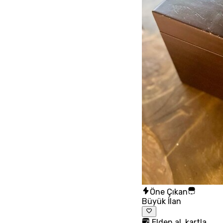
Öne Çıkan
Büyük İlan
Elden al, kartla