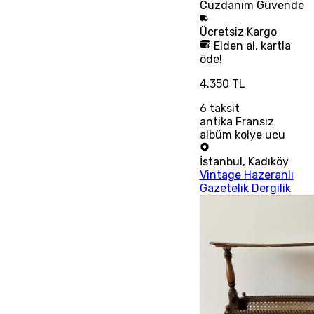
Cüzdanım
Güvende
Ücretsiz
Kargo
Elden al, kartla
öde!
4.350 TL
6
taksit
antika Fransız
albüm kolye ucu
İstanbul
,
Kadıköy
Vintage Hazeranlı
Gazetelik Dergilik