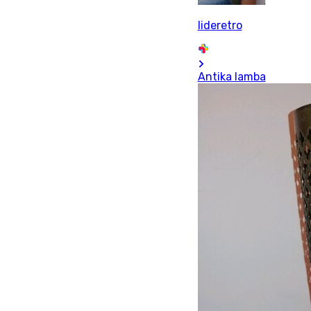
lideretro
Antika lamba