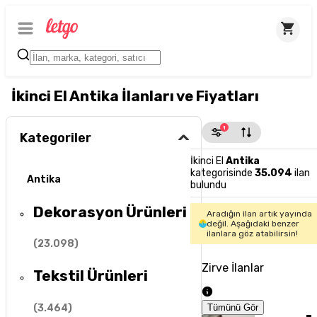
İkinci El Antika İlanları ve Fiyatları
1
Kategoriler
İkinci El
Antika
kategorisinde
35.094
ilan
Antika
bulundu
Dekorasyon Ürünleri
Aradığın ilan artık yayında
değil. Aşağıdaki benzer
ilanlara göz atabilirsin!
(
23.098
)
Zirve İlanlar
Tekstil Ürünleri
(
3.464
)
Tümünü Gör