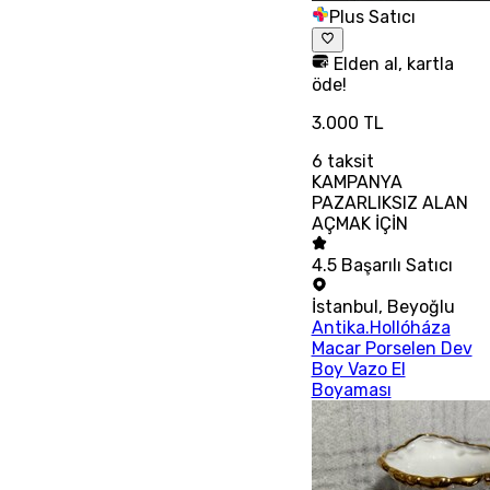
Plus Satıcı
Elden al, kartla
öde!
3.000 TL
6
taksit
KAMPANYA
PAZARLIKSIZ ALAN
AÇMAK İÇİN
4.5
Başarılı Satıcı
İstanbul
,
Beyoğlu
Antika.Hollóháza
Macar Porselen Dev
Boy Vazo El
Boyaması