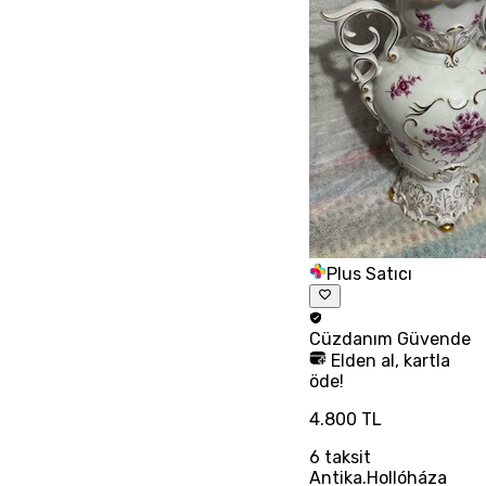
Plus Satıcı
Cüzdanım
Güvende
Elden al, kartla
öde!
4.800 TL
6
taksit
Antika.Hollóháza