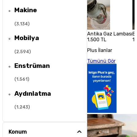
Makine
(
3.134
)
Antika Gaz Lambası
El
Mobilya
1.500 TL
1
Plus İlanlar
(
2.594
)
Tümünü Gör
Enstrüman
(
1.561
)
Aydınlatma
(
1.243
)
Konum