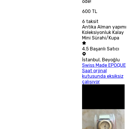
öde!
600 TL
6
taksit
Antika Alman yapımı
Koleksiyonluk Kalay
Mini Sürahi/Kupa
4.5
Başarılı Satıcı
İstanbul
,
Beyoğlu
Swiss Made EPOQUE
Saat orjinal
kutusunda eksiksiz
çalışıyor