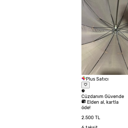
Plus Satıcı
Cüzdanım
Güvende
Elden al, kartla
öde!
2.500 TL
6
taksit