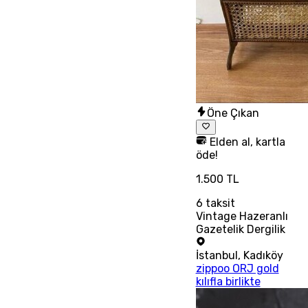
Öne Çıkan
Elden al, kartla
öde!
1.500 TL
6
taksit
Vintage Hazeranlı
Gazetelik Dergilik
İstanbul
,
Kadıköy
zippoo ORJ gold
kılıfla birlikte