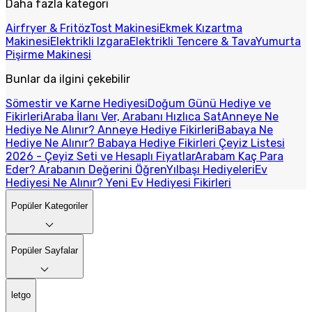
Daha fazla kategori
Airfryer & Fritöz
Tost Makinesi
Ekmek Kızartma
Makinesi
Elektrikli Izgara
Elektrikli Tencere & Tava
Yumurta
Pişirme Makinesi
Bunlar da ilgini çekebilir
Sömestir ve Karne Hediyesi
Doğum Günü Hediye ve
Fikirleri
Araba İlanı Ver, Arabanı Hızlıca Sat
Anneye Ne
Hediye Ne Alınır? Anneye Hediye Fikirleri
Babaya Ne
Hediye Ne Alınır? Babaya Hediye Fikirleri
Çeyiz Listesi
2026 - Çeyiz Seti ve Hesaplı Fiyatlar
Arabam Kaç Para
Eder? Arabanın Değerini Öğren
Yılbaşı Hediyeleri
Ev
Hediyesi Ne Alınır? Yeni Ev Hediyesi Fikirleri
Popüler Kategoriler
Popüler Sayfalar
letgo