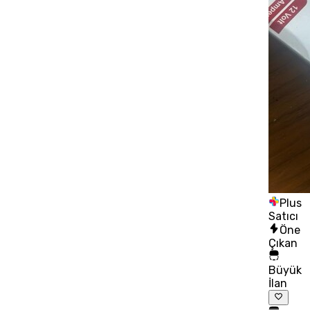
Plus
Satıcı
Öne
Çıkan
Büyük
İlan