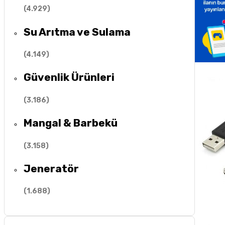
(
4.929
)
Su Arıtma ve Sulama
(
4.149
)
Güvenlik Ürünleri
(
3.186
)
Mangal & Barbekü
(
3.158
)
Jeneratör
(
1.688
)