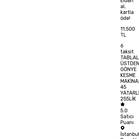
Elden
al,
kartla
öde!
11.500
TL
6
taksit
TABLAL
ÜSTDE
GÖNYE
KESME
MAKİNA
45
YATARL
255LİK
5.0
Satıcı
Puanı
İstanbu