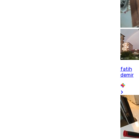
fatih
demir