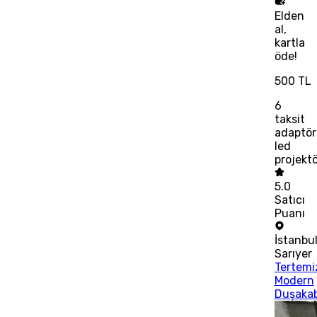
Elden
al,
kartla
öde!
500 TL
6
taksit
adaptör
led
projektö
5.0
Satıcı
Puanı
İstanbu
Sarıyer
Tertemi
Modern
Duşaka