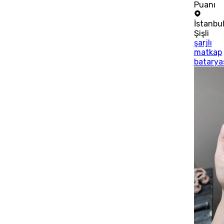
Puanı
İstanbu
Şişli
şarjlı
matkap
batarya