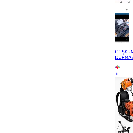
COŞKU
DURMA