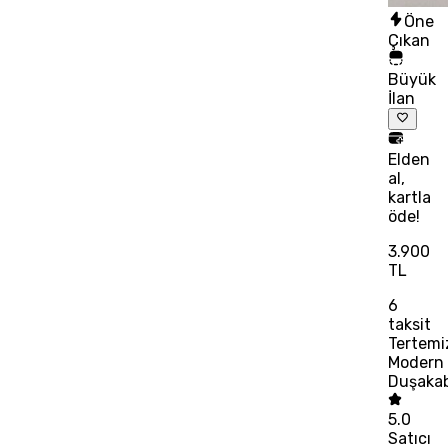
Öne
Çıkan
Büyük
İlan
Elden
al,
kartla
öde!
3.900
TL
6
taksit
Tertemi
Modern
Duşaka
5.0
Satıcı