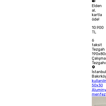
Elden
al,
kartla
öde!
10.900
TL
6
taksit
Tezgah
190x80
Çalışma
Tezgahı
İstanbu
Bakırkö
kullani
50x30
Alumin
menfez