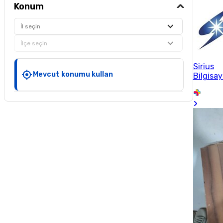
Konum
İl seçin
İlçe seçin
Sirius
Mevcut konumu kullan
Bilgisay