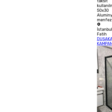
taksit
kullani
50x30
Alumin
menfez
İstanbu
Fatih
DUŞAKA
KAMPA