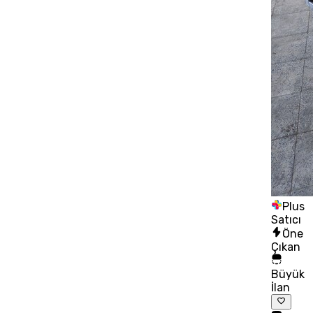
Plus
Satıcı
Öne
Çıkan
Büyük
İlan