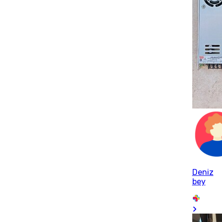
Deniz
bey