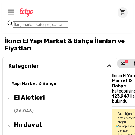
İkinci El Yapı Market & Bahçe İlanları ve
Fiyatları
1
Kategoriler
İkinci El
Yap
Market &
Yapı Market & Bahçe
Bahçe
kategorisin
El Aletleri
123.947
il
bulundu
(
36.046
)
Aradığın i
artık yayı
değil.
Hırdavat
Aşağıdaki
benzer
ilanlara g