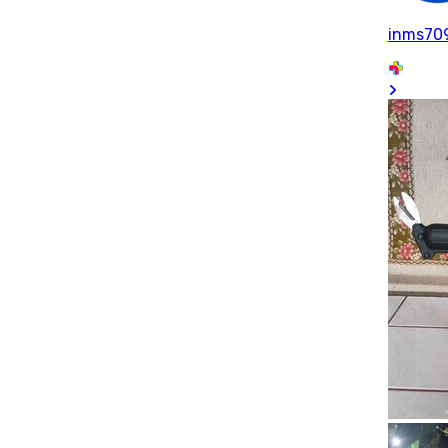
inms70