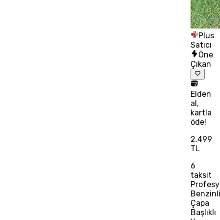
Plus
Satıcı
Öne
Çıkan
Elden
al,
kartla
öde!
2.499
TL
6
taksit
Profesy
Benzinl
Çapa
Başlıklı