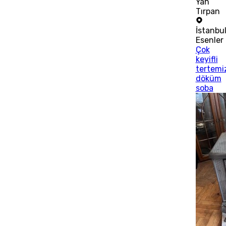
Yan
Tırpan
İstanbu
Esenler
Çok
keyifli
tertemi
döküm
soba