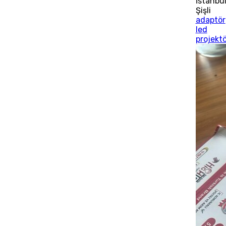
İstanbu
Şişli
adaptör
led
projektö