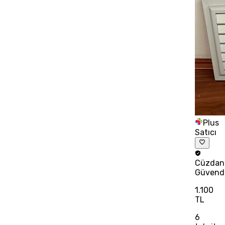
Plus
Satıcı
Cüzdan
Güvend
1.100
TL
6