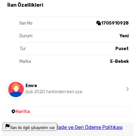
İlan Özellikleri
İlan No
1705910928
Durum
Yeni
Tür
Puset
Marka
E-Bebek
Emre
Şub 2020 tarihinden beri üye
Harita
İade ve Geri Ödeme Politikası
İlan ile ilgili şikayetim var