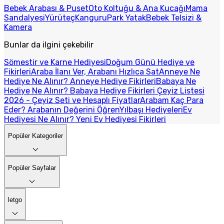
Bebek Arabası & Puset
Oto Koltuğu & Ana Kucağı
Mama
Sandalyesi
Yürüteç
Kanguru
Park Yatak
Bebek Telsizi &
Kamera
Bunlar da ilgini çekebilir
Sömestir ve Karne Hediyesi
Doğum Günü Hediye ve
Fikirleri
Araba İlanı Ver, Arabanı Hızlıca Sat
Anneye Ne
Hediye Ne Alınır? Anneye Hediye Fikirleri
Babaya Ne
Hediye Ne Alınır? Babaya Hediye Fikirleri
Çeyiz Listesi
2026 - Çeyiz Seti ve Hesaplı Fiyatlar
Arabam Kaç Para
Eder? Arabanın Değerini Öğren
Yılbaşı Hediyeleri
Ev
Hediyesi Ne Alınır? Yeni Ev Hediyesi Fikirleri
Popüler Kategoriler
Popüler Sayfalar
letgo