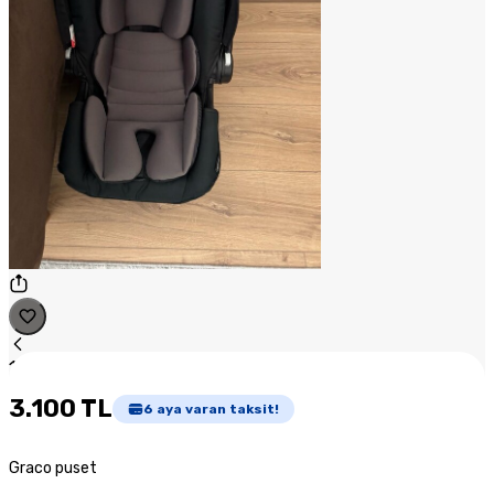
1
/
1
3.100 TL
6
aya varan taksit!
Graco puset