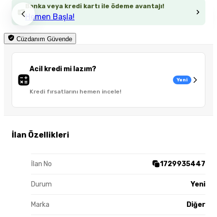
Banka veya kredi kartı ile ödeme avantajı!
Hemen Başla!
Cüzdanım Güvende
Acil kredi mi lazım?
Yeni
Kredi fırsatlarını hemen incele!
İlan Özellikleri
İlan No
1729935447
Durum
Yeni
Marka
Diğer