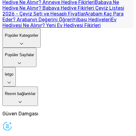
Hediye Ne Alınır? Anneye Hediye Fikirleri
Babaya Ne
Hediye Ne Alınır? Babaya Hediye Fikirleri
Çeyiz Listesi
2026 - Çeyiz Seti ve Hesaplı Fiyatlar
Arabam Kaç Para
Eder? Arabanın Değerini Öğren
Yılbaşı Hediyeleri
Ev
Hediyesi Ne Alınır? Yeni Ev Hediyesi Fikirleri
Popüler Kategoriler
Popüler Sayfalar
letgo
Resmi bağlantılar
Güven Damgası