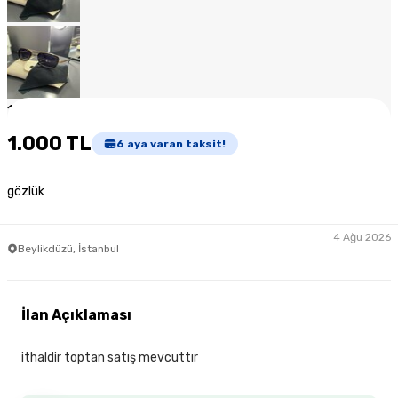
1
/
7
1.000 TL
6
aya varan taksit!
gözlük
4 Ağu 2026
Beylikdüzü, İstanbul
İlan Açıklaması
ithaldir toptan satış mevcuttır