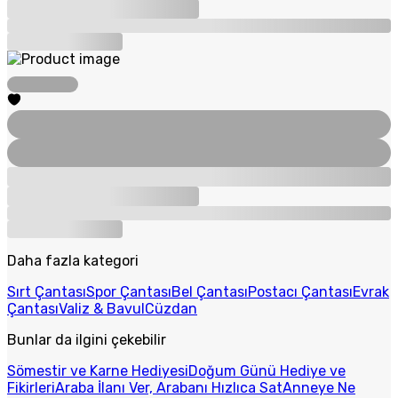
Daha fazla kategori
Sırt Çantası
Spor Çantası
Bel Çantası
Postacı Çantası
Evrak
Çantası
Valiz & Bavul
Cüzdan
Bunlar da ilgini çekebilir
Sömestir ve Karne Hediyesi
Doğum Günü Hediye ve
Fikirleri
Araba İlanı Ver, Arabanı Hızlıca Sat
Anneye Ne