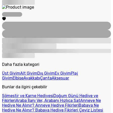
Daha fazla kategori
Üst Giyim
Alt Giyim
Dış Giyim
Ev Giyim
Plaj
Giyim
Elbise
Ayakkabı
Çanta
Aksesuar
Bunlar da ilgini çekebilir
Sömestir ve Karne Hediyesi
Doğum Günü Hediye ve
Fikirleri
Araba İlanı Ver, Arabanı Hızlıca Sat
Anneye Ne
Hediye Ne Alınır? Anneye Hediye Fikirleri
Babaya Ne
Hediye Ne Alınır? Babaya Hediye Fikirleri
Çeyiz Listesi