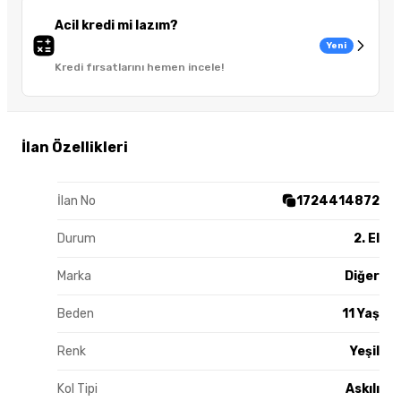
Acil kredi mi lazım?
Yeni
Kredi fırsatlarını hemen incele!
İlan Özellikleri
İlan No
1724414872
Durum
2. El
Marka
Diğer
Beden
11 Yaş
Renk
Yeşil
Kol Tipi
Askılı