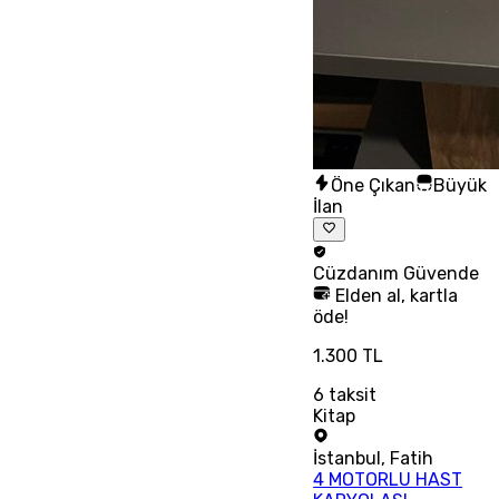
Öne Çıkan
Büyük
İlan
Cüzdanım
Güvende
Elden al, kartla
öde!
1.300 TL
6
taksit
Kitap
İstanbul
,
Fatih
4 MOTORLU HAST