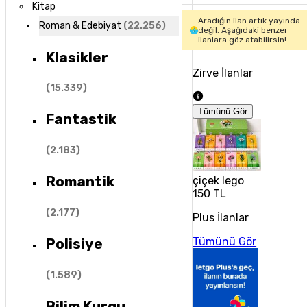
Kitap
Aradığın ilan artık yayında
Roman & Edebiyat
(
22.256
)
değil. Aşağıdaki benzer
ilanlara göz atabilirsin!
Klasikler
Zirve İlanlar
(
15.339
)
Tümünü Gör
Fantastik
(
2.183
)
Romantik
çiçek lego
150 TL
(
2.177
)
Plus İlanlar
Tümünü Gör
Polisiye
(
1.589
)
Bilim Kurgu