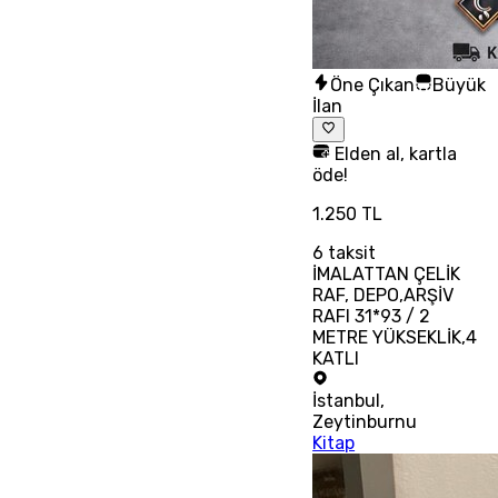
Öne Çıkan
Büyük
İlan
Elden al, kartla
öde!
1.250 TL
6
taksit
İMALATTAN ÇELİK
RAF, DEPO,ARŞİV
RAFI 31*93 / 2
METRE YÜKSEKLİK,4
KATLI
İstanbul
,
Zeytinburnu
Kitap