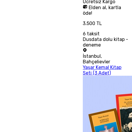
Ücretsiz
Kargo
Elden al, kartla
öde!
3.500 TL
6
taksit
Dusdata dolu kitap -
deneme
İstanbul
,
Bahçelievler
Yaşar Kemal Kitap
Seti (3 Adet)