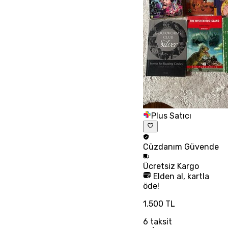
Plus Satıcı
Cüzdanım
Güvende
Ücretsiz
Kargo
Elden al, kartla
öde!
1.500 TL
6
taksit