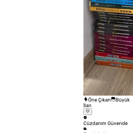
Öne Çıkan
Büyük
İlan
Cüzdanım
Güvende