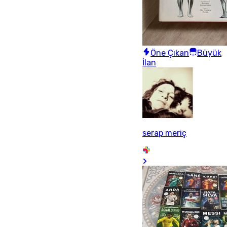
Öne Çıkan
Büyük
İlan
serap meriç