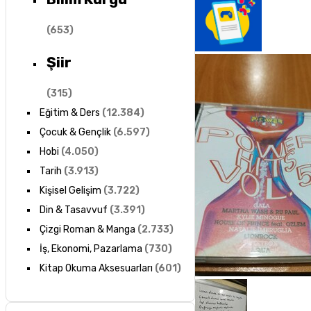
(
653
)
Şiir
(
315
)
Eğitim & Ders
(
12.384
)
Çocuk & Gençlik
(
6.597
)
Hobi
(
4.050
)
Tarih
(
3.913
)
Kişisel Gelişim
(
3.722
)
Din & Tasavvuf
(
3.391
)
Çizgi Roman & Manga
(
2.733
)
İş, Ekonomi, Pazarlama
(
730
)
Kitap Okuma Aksesuarları
(
601
)