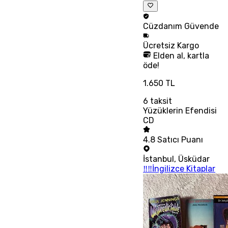
Cüzdanım
Güvende
Ücretsiz
Kargo
Elden al, kartla
öde!
1.650 TL
6
taksit
Yüzüklerin Efendisi
CD
4.8
Satıcı Puanı
İstanbul
,
Üsküdar
‼‼İngilizce Kitaplar