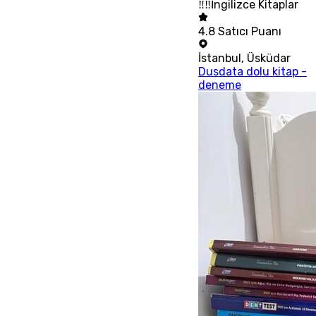
‼‼İngilizce Kitaplar
4.8
Satıcı Puanı
İstanbul
,
Üsküdar
Dusdata dolu kitap -
deneme