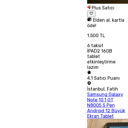
Plus Satıcı
Elden al, kartla
öde!
1.500 TL
6
taksit
İPAD2 16GB
tablet
etkinleştirme
lazim
4.1
Satıcı Puanı
İstanbul
,
Fatih
Samsung Galaxy
Note 10.1 GT
N8005 S Pen
Android 12 Büyük
Ekran Tablet