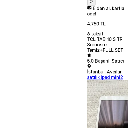
Elden al, kartla
öde!
4.750 TL
6
taksit
TCL TAB 10 S TR
Sorunsuz
Temiz+FULL SET
5.0
Başarılı Satıcı
İstanbul
,
Avcılar
satılık ipad mini2