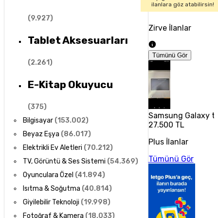
ilanlara göz atabilirsin!
(
9.927
)
Zirve İlanlar
Tablet Aksesuarları
Tümünü Gör
(
2.261
)
E-Kitap Okuyucu
(
375
)
Samsung Galaxy ta
Bilgisayar
(
153.002
)
27.500 TL
Beyaz Eşya
(
86.017
)
Plus İlanlar
Elektrikli Ev Aletleri
(
70.212
)
Tümünü Gör
TV, Görüntü & Ses Sistemi
(
54.369
)
Oyunculara Özel
(
41.894
)
Isıtma & Soğutma
(
40.814
)
Giyilebilir Teknoloji
(
19.998
)
Fotoğraf & Kamera
(
18.033
)