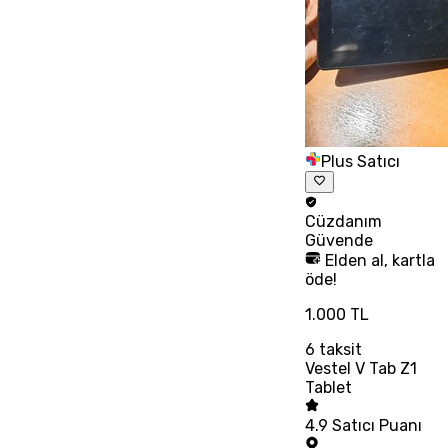
Plus Satıcı
Cüzdanım
Güvende
Elden al, kartla
öde!
1.000 TL
6
taksit
Vestel V Tab Z1
Tablet
4.9
Satıcı Puanı