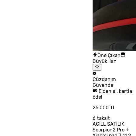
Öne Çıkan
Büyük İlan
Cüzdanım
Güvende
Elden al, kartla
öde!
25.000 TL
6
taksit
ACİLL SATILIK
Scorpion2 Pro +
Xiaomi pad 7 11.2