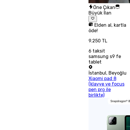
Öne Çıkan
Büyük İlan
Elden al, kartla
öde!
9.250 TL
6
taksit
samsung s9 fe
tablet
İstanbul
,
Beyoğlu
Xiaomi pad 8
(klavye ve focus
pen pro ile
birlikte)