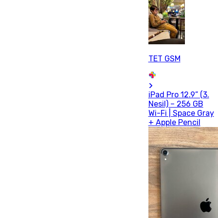
TET GSM
iPad Pro 12.9” (3.
Nesil) – 256 GB
Wi-Fi | Space Gray
+ Apple Pencil