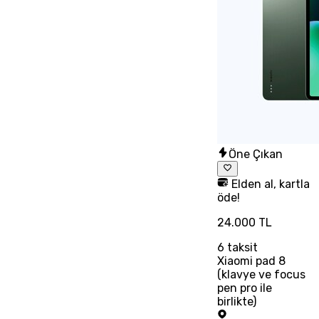
Öne Çıkan
Elden al, kartla
öde!
24.000 TL
6
taksit
Xiaomi pad 8
(klavye ve focus
pen pro ile
birlikte)