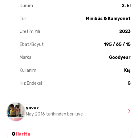
Durum
2. El
Tür
Minibüs & Kamyonet
Üretim Yılı
2023
Ebat/Boyut
195 / 65 / 15
Marka
Goodyear
Kullanım
Kış
Hız Endeksi
G
yavuz
May 2016 tarihinden beri üye
Harita