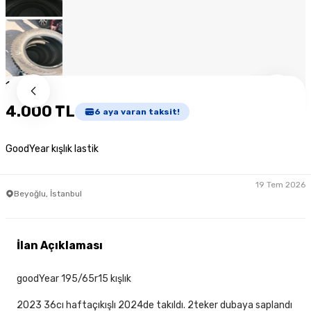
1
/
9
4.000 TL
6
aya varan taksit!
GoodYear kışlık lastik
19 Tem 2026
Beyoğlu, İstanbul
İlan Açıklaması
goodYear 195/65r15 kışlık
2023 36cı haftaçıkışlı 2024de takıldı. 2teker dubaya saplandı