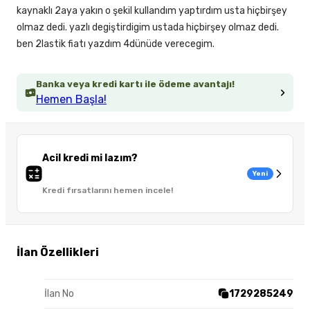
kaynaklı 2aya yakın o şekil kullandım yaptırdım usta hiçbirşey
olmaz dedi. yazlı degiştirdigim ustada hiçbirşey olmaz dedi.
ben 2lastik fiatı yazdım 4dünüde verecegim.
Banka veya kredi kartı ile ödeme avantajı!
Hemen Başla!
Acil kredi mi lazım?
Yeni
Kredi fırsatlarını hemen incele!
İlan Özellikleri
İlan No
1729285249