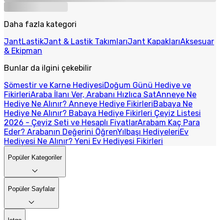
Daha fazla kategori
Jant
Lastik
Jant & Lastik Takımları
Jant Kapakları
Aksesuar
& Ekipman
Bunlar da ilgini çekebilir
Sömestir ve Karne Hediyesi
Doğum Günü Hediye ve
Fikirleri
Araba İlanı Ver, Arabanı Hızlıca Sat
Anneye Ne
Hediye Ne Alınır? Anneye Hediye Fikirleri
Babaya Ne
Hediye Ne Alınır? Babaya Hediye Fikirleri
Çeyiz Listesi
2026 - Çeyiz Seti ve Hesaplı Fiyatlar
Arabam Kaç Para
Eder? Arabanın Değerini Öğren
Yılbaşı Hediyeleri
Ev
Hediyesi Ne Alınır? Yeni Ev Hediyesi Fikirleri
Popüler Kategoriler
Popüler Sayfalar