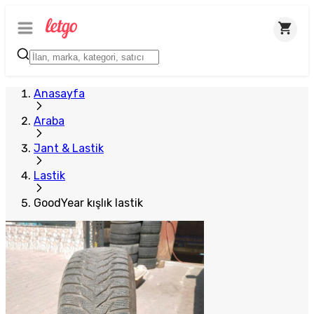
Anasayfa
Araba
Jant & Lastik
Lastik
GoodYear kışlık lastik