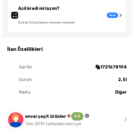
Acil kredi mi lazım?
Yeni
Kredi fırsatlarını hemen incele!
İlan Özellikleri
İlan No
1721678194
Durum
2. El
Marka
Diğer
envai çeşit ürünler
5.0
Tem 2019 tarihinden beri üye