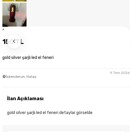
1
/
8
150 TL
gold silver şarjlı led el feneri
9 Tem 2026
İskenderun, Hatay
İlan Açıklaması
gold silver şarjlı led el feneri detaylar görselde