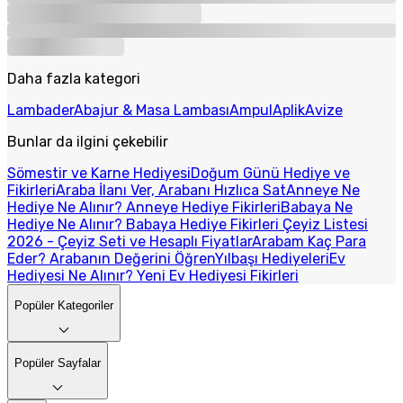
Daha fazla kategori
Lambader
Abajur & Masa Lambası
Ampul
Aplik
Avize
Bunlar da ilgini çekebilir
Sömestir ve Karne Hediyesi
Doğum Günü Hediye ve
Fikirleri
Araba İlanı Ver, Arabanı Hızlıca Sat
Anneye Ne
Hediye Ne Alınır? Anneye Hediye Fikirleri
Babaya Ne
Hediye Ne Alınır? Babaya Hediye Fikirleri
Çeyiz Listesi
2026 - Çeyiz Seti ve Hesaplı Fiyatlar
Arabam Kaç Para
Eder? Arabanın Değerini Öğren
Yılbaşı Hediyeleri
Ev
Hediyesi Ne Alınır? Yeni Ev Hediyesi Fikirleri
Popüler Kategoriler
Popüler Sayfalar