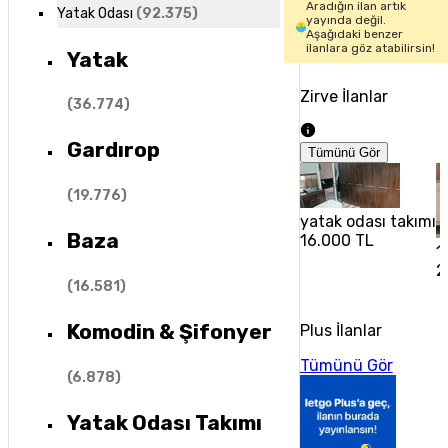
Aradığın ilan artık
Yatak Odası
(
92.375
)
yayında değil.
Aşağıdaki benzer
ilanlara göz atabilirsin!
Yatak
Zirve İlanlar
(
36.774
)
Gardırop
Tümünü Gör
(
19.776
)
yatak odası takımı
Baza
16.000 TL
1
2
(
16.581
)
Komodin & Şifonyer
Plus İlanlar
Tümünü Gör
(
6.878
)
Yatak Odası Takımı