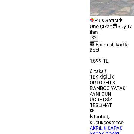
Plus Satıcı
Öne Çıkan
Büyük
İlan
Elden al, kartla
öde!
1.599 TL
6
taksit
TEK KİŞİLİK
ORTOPEDİK
BAMBOO YATAK
AYNI GÜN
ÜCRETSİZ
TESLİMAT
İstanbul
,
Küçükçekmece
AKRİLİK KAPAK
YATAK ODASI