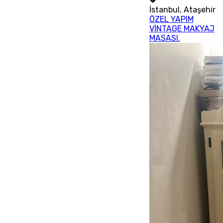
İstanbul
,
Ataşehir
ÖZEL YAPIM
VİNTAGE MAKYAJ
MASASI.