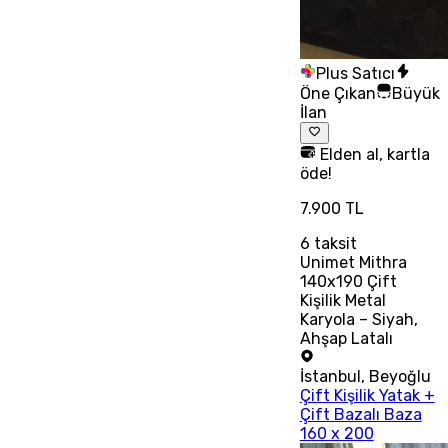
Plus Satıcı
Öne Çıkan
Büyük
İlan
Elden al, kartla
öde!
7.900 TL
6
taksit
Unimet Mithra
140x190 Çift
Kişilik Metal
Karyola – Siyah,
Ahşap Latalı
İstanbul
,
Beyoğlu
Çift Kişilik Yatak +
Çift Bazalı Baza
160 x 200