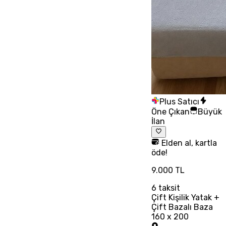
Plus Satıcı
Öne Çıkan
Büyük
İlan
Elden al, kartla
öde!
9.000 TL
6
taksit
Çift Kişilik Yatak +
Çift Bazalı Baza
160 x 200