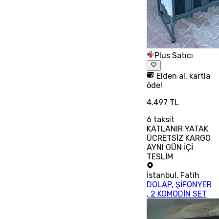
Plus Satıcı
Elden al, kartla
öde!
4.497 TL
6
taksit
KATLANIR YATAK
ÜCRETSİZ KARGO
AYNI GÜN İÇİ
TESLİM
İstanbul
,
Fatih
DOLAP, ŞİFONYER
, 2 KOMODİN SET