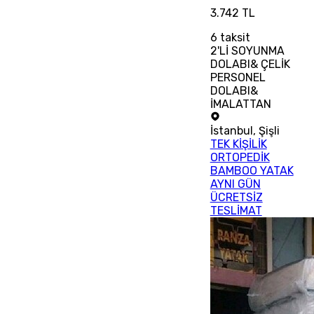
3.742 TL
6
taksit
2'Lİ SOYUNMA
DOLABI& ÇELİK
PERSONEL
DOLABI&
İMALATTAN
İstanbul
,
Şişli
TEK KİŞİLİK
ORTOPEDİK
BAMBOO YATAK
AYNI GÜN
ÜCRETSİZ
TESLİMAT