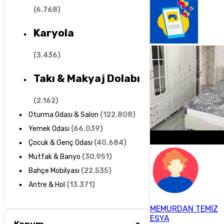
(
6.768
)
Karyola
(
3.436
)
Takı & Makyaj Dolabı
(
2.162
)
Oturma Odası & Salon
(
122.808
)
Yemek Odası
(
66.039
)
Çocuk & Genç Odası
(
40.684
)
Mutfak & Banyo
(
30.951
)
Bahçe Mobilyası
(
22.535
)
Antre & Hol
(
13.371
)
MEMURDAN TEMİZ
EŞYA