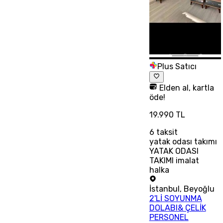
Plus Satıcı
Elden al, kartla
öde!
19.990 TL
6
taksit
yatak odası takımı
YATAK ODASI
TAKIMI imalat
halka
İstanbul
,
Beyoğlu
2'Lİ SOYUNMA
DOLABI& ÇELİK
PERSONEL