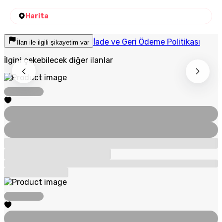
Harita
İade ve Geri Ödeme Politikası
İlan ile ilgili şikayetim var
İlgini çekebilecek diğer ilanlar