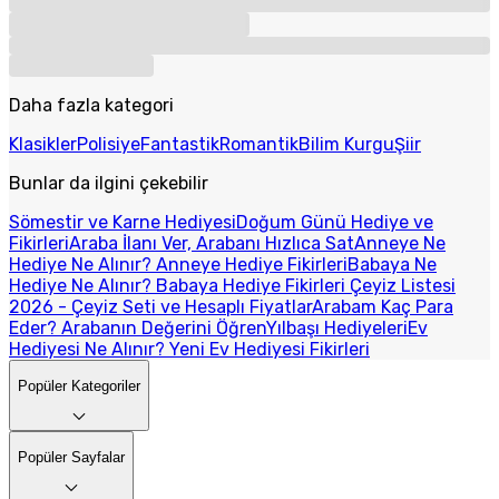
Daha fazla kategori
Klasikler
Polisiye
Fantastik
Romantik
Bilim Kurgu
Şiir
Bunlar da ilgini çekebilir
Sömestir ve Karne Hediyesi
Doğum Günü Hediye ve
Fikirleri
Araba İlanı Ver, Arabanı Hızlıca Sat
Anneye Ne
Hediye Ne Alınır? Anneye Hediye Fikirleri
Babaya Ne
Hediye Ne Alınır? Babaya Hediye Fikirleri
Çeyiz Listesi
2026 - Çeyiz Seti ve Hesaplı Fiyatlar
Arabam Kaç Para
Eder? Arabanın Değerini Öğren
Yılbaşı Hediyeleri
Ev
Hediyesi Ne Alınır? Yeni Ev Hediyesi Fikirleri
Popüler Kategoriler
Popüler Sayfalar