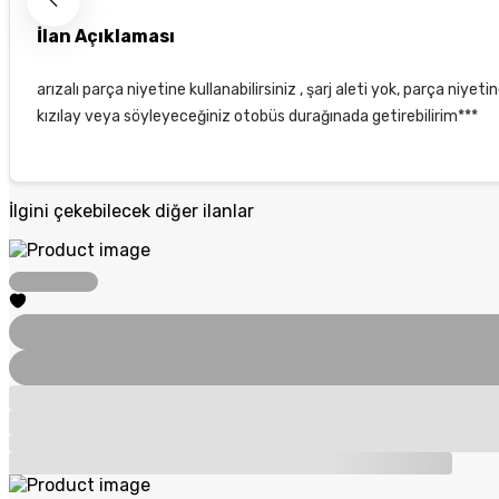
İlan Açıklaması
arızalı parça niyetine kullanabilirsiniz , şarj aleti yok, parça niyetine
kızıIay veya söyleyeceğiniz otobüs durağınada getirebilirim***
İlgini çekebilecek diğer ilanlar