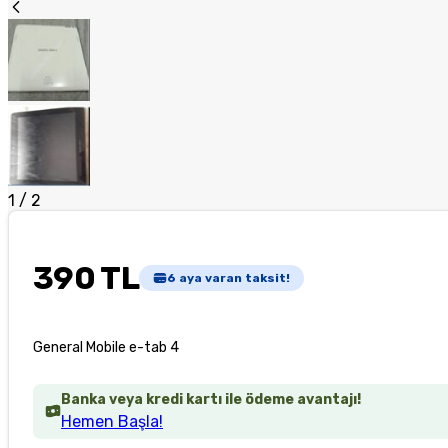
1
/
2
390 TL
6
aya varan taksit!
General Mobile e-tab 4
Banka veya kredi kartı ile ödeme avantajı!
Hemen Başla!