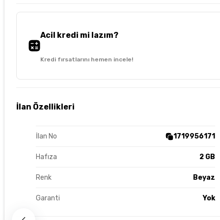
Acil kredi mi lazım?
Kredi fırsatlarını hemen incele!
İlan Özellikleri
İlan No
1719956171
Hafıza
2 GB
Renk
Beyaz
Garanti
Yok