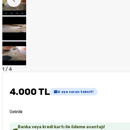
1
/
4
4.000 TL
6
aya varan taksit!
Gelinlik
Banka veya kredi kartı ile ödeme avantajı!