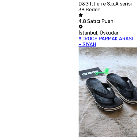
D&G Ittierre S.p.A serisi
38 Beden
4.8
Satıcı Puanı
İstanbul
,
Üsküdar
‼CROCS PARMAK ARASI
– SİYAH