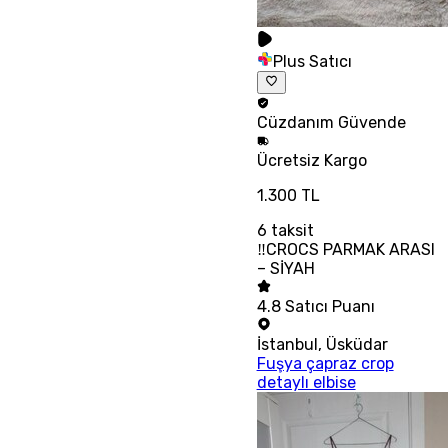
Plus Satıcı
Cüzdanım
Güvende
Ücretsiz
Kargo
1.300 TL
6
taksit
‼CROCS PARMAK ARASI
– SİYAH
4.8
Satıcı Puanı
İstanbul
,
Üsküdar
Fuşya çapraz crop
detaylı elbise