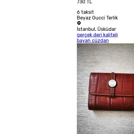
730 TL
6
taksit
Beyaz Gucci Terlik
İstanbul
,
Üsküdar
gerçek deri kaliteli
bayan cüzdan