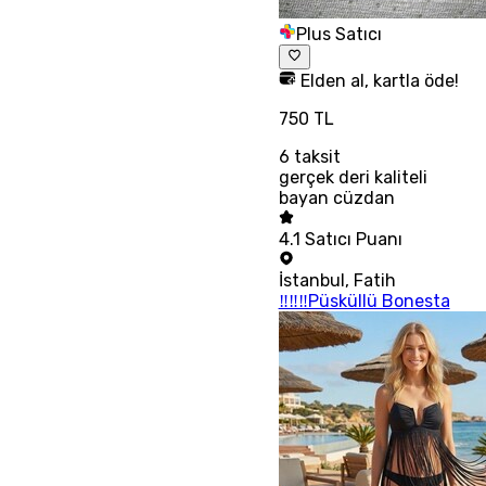
Plus Satıcı
Elden al, kartla öde!
750 TL
6
taksit
gerçek deri kaliteli
bayan cüzdan
4.1
Satıcı Puanı
İstanbul
,
Fatih
‼‼‼Püsküllü Bonesta