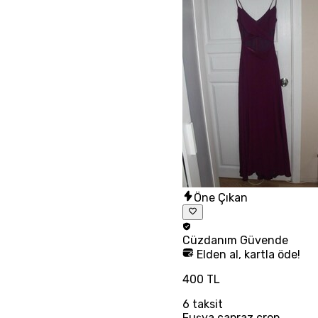
Öne Çıkan
Cüzdanım
Güvende
Elden al, kartla öde!
400 TL
6
taksit
Fuşya çapraz crop