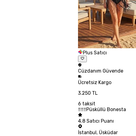
Plus Satıcı
Cüzdanım
Güvende
Ücretsiz
Kargo
3.250 TL
6
taksit
‼‼‼Püsküllü Bonesta
4.8
Satıcı Puanı
İstanbul
,
Üsküdar