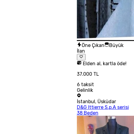
Öne Çıkan
Büyük
İlan
Elden al, kartla öde!
37.000 TL
6
taksit
Gelinlik
İstanbul
,
Üsküdar
D&G Ittierre S.p.A serisi
38 Beden