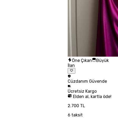
Öne Çıkan
Büyük
İlan
Cüzdanım
Güvende
Ücretsiz
Kargo
Elden al, kartla öde!
2.700 TL
6
taksit