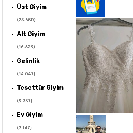
Üst Giyim
(
25.650
)
Alt Giyim
(
16.623
)
Gelinlik
(
14.047
)
Tesettür Giyim
(
9.957
)
Ev Giyim
(
2.147
)