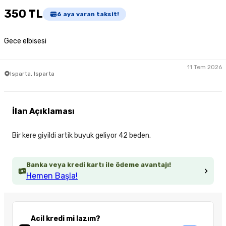
350 TL
6
aya varan taksit!
Gece elbisesi
11 Tem 2026
Isparta, Isparta
İlan Açıklaması
Bir kere giyildi artik buyuk geliyor 42 beden.
Banka veya kredi kartı ile ödeme avantajı!
Hemen Başla!
Acil kredi mi lazım?