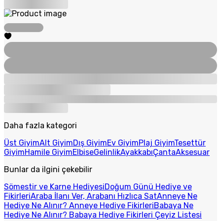
Daha fazla kategori
Üst Giyim
Alt Giyim
Dış Giyim
Ev Giyim
Plaj Giyim
Tesettür
Giyim
Hamile Giyim
Elbise
Gelinlik
Ayakkabı
Çanta
Aksesuar
Bunlar da ilgini çekebilir
Sömestir ve Karne Hediyesi
Doğum Günü Hediye ve
Fikirleri
Araba İlanı Ver, Arabanı Hızlıca Sat
Anneye Ne
Hediye Ne Alınır? Anneye Hediye Fikirleri
Babaya Ne
Hediye Ne Alınır? Babaya Hediye Fikirleri
Çeyiz Listesi