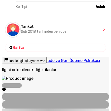
Kol Tipi
Askılı
Tankut
Şub 2018 tarihinden beri üye
Harita
İade ve Geri Ödeme Politikası
İlan ile ilgili şikayetim var
İlgini çekebilecek diğer ilanlar