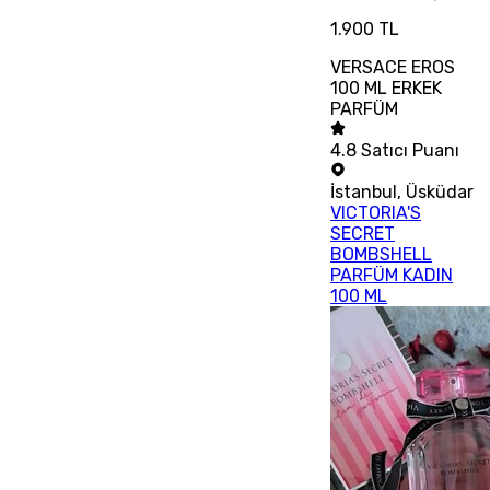
1.900 TL
VERSACE EROS
100 ML ERKEK
PARFÜM
4.8
Satıcı Puanı
İstanbul
,
Üsküdar
VICTORIA'S
SECRET
BOMBSHELL
PARFÜM KADIN
100 ML