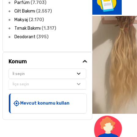
Parfüm
(
7.703
)
Cilt Bakımı
(
2.557
)
Makyaj
(
2.170
)
Tırnak Bakımı
(
1.317
)
Deodorant
(
395
)
Konum
İl seçin
İlçe seçin
Mevcut konumu kullan