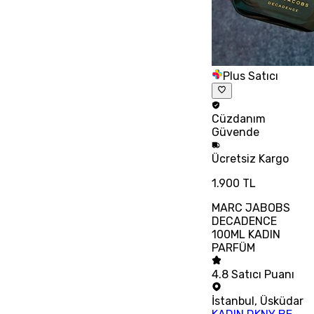
Plus Satıcı
Cüzdanım
Güvende
Ücretsiz
Kargo
1.900 TL
MARC JABOBS
DECADENCE
100ML KADIN
PARFÜM
4.8
Satıcı Puanı
İstanbul
,
Üsküdar