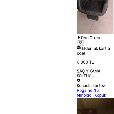
Öne Çıkan
Elden al, kartla
öde!
6.000 TL
SAÇ YIKAMA
KOLTUĞU
Kocaeli
,
Körfez
Rogaine %5
Minoxidil Köpük