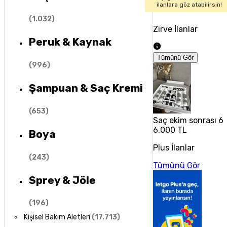
ilanlara göz atabilirsin!
(
1.032
)
Zirve İlanlar
Peruk & Kaynak
Tümünü Gör
(
996
)
Şampuan & Saç Kremi
(
653
)
Saç ekim sonrası 6 
6.000 TL
Boya
Plus İlanlar
(
243
)
Tümünü Gör
Sprey & Jöle
(
196
)
Kişisel Bakım Aletleri
(
17.713
)