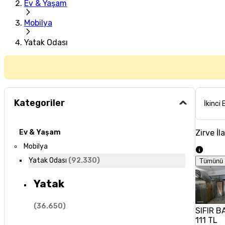
Ev & Yaşam
Mobilya
Yatak Odası
Kategoriler
İkinci 
Zirve İl
Ev & Yaşam
Mobilya
Yatak Odası
(
92.330
)
Tümünü 
Yatak
(
36.650
)
SIFIR 
111 TL