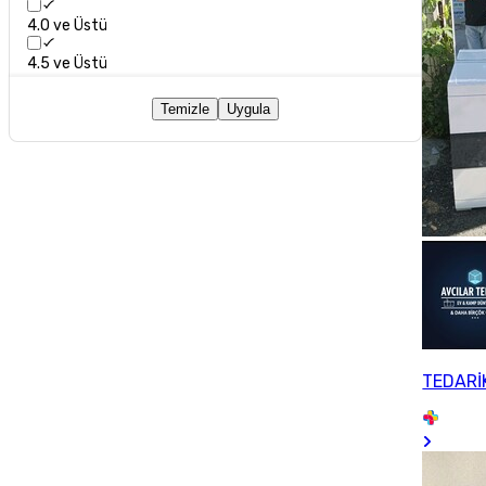
4.0 ve Üstü
4.5 ve Üstü
Temizle
Uygula
TEDARİ