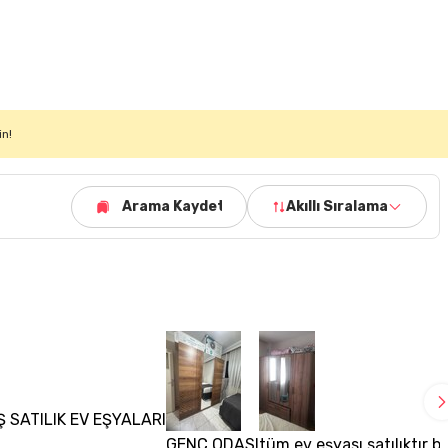
in!
Arama Kaydet
Akıllı Sıralama
 SATILIK EV EŞYALARI
GENÇ ODASI
tüm ev eşyası satılıktır 