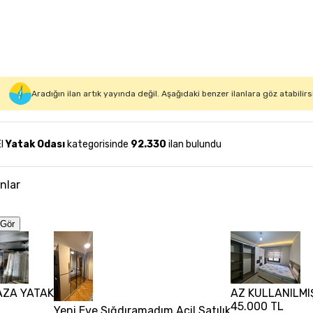
Aradığın ilan artık yayında değil. Aşağıdaki benzer ilanlara göz atabilirs
El
Yatak Odası
kategorisinde
92.330
ilan bulundu
anlar
Gör
BAZA YATAK
AZ KULLANILMIŞ
45.000 TL
Yeni Eve Sığdıramadım Acil Satılık