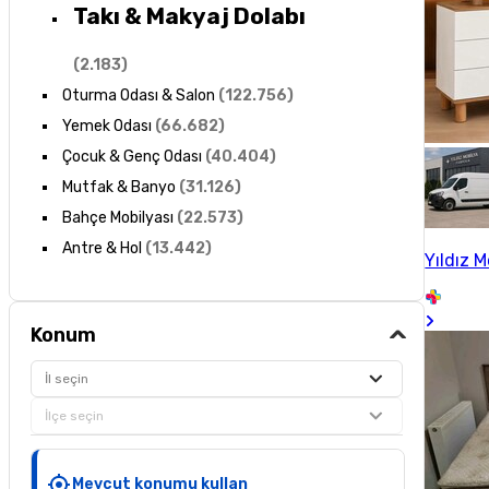
Takı & Makyaj Dolabı
(
2.183
)
Oturma Odası & Salon
(
122.756
)
Yemek Odası
(
66.682
)
Çocuk & Genç Odası
(
40.404
)
Mutfak & Banyo
(
31.126
)
Bahçe Mobilyası
(
22.573
)
Antre & Hol
(
13.442
)
Yıldız M
Konum
İl seçin
İlçe seçin
Mevcut konumu kullan