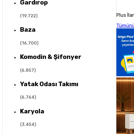
Gardırop
Plus İla
(
19.722
)
Tümünü
Baza
(
16.700
)
Komodin & Şifonyer
(
6.857
)
Yatak Odası Takımı
(
6.764
)
Karyola
(
3.454
)