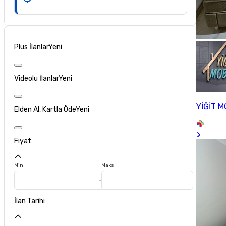
Plus İlanlar
Yeni
Videolu İlanlar
Yeni
YİĞİT M
Elden Al, Kartla Öde
Yeni
Fiyat
Min
Maks
İlan Tarihi