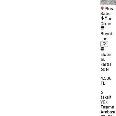
Plus
Satıcı
Öne
Çıkan
Büyük
İlan
Elden
al,
kartla
öde!
4.500
TL
6
taksit
Yük
Taşıma
Arabası