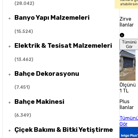
(
28.042
)
atabilirsin
Banyo Yapı Malzemeleri
Zirve
İlanlar
(
15.524
)
Tümünü
Elektrik & Tesisat Malzemeleri
Gör
(
13.462
)
Bahçe Dekorasyonu
Ölçünüz
(
7.451
)
1 TL
Bahçe Makinesi
Plus
İlanlar
(
6.349
)
Tümün
Gör
Çiçek Bakımı & Bitki Yetiştirme