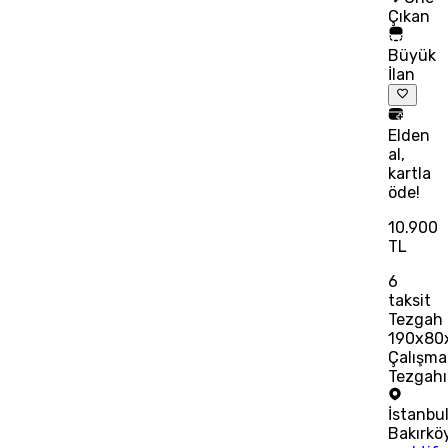
Çıkan
Büyük
İlan
Elden
al,
kartla
öde!
10.900
TL
6
taksit
Tezgah
190x80
Çalışma
Tezgahı
İstanbu
Bakırkö