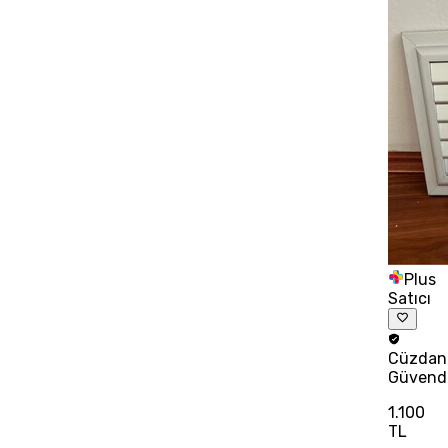
Plus
Satıcı
Cüzdan
Güvend
1.100
TL