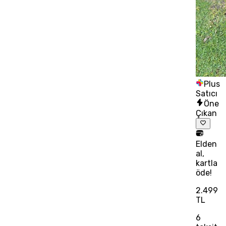
Plus
Satıcı
Öne
Çıkan
Elden
al,
kartla
öde!
2.499
TL
6