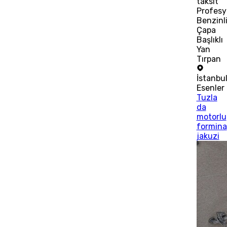
taksit
Profesy
Benzinl
Çapa
Başlıklı
Yan
Tırpan
İstanbu
Esenler
Tuzla
da
motorlu
formina
jakuzi