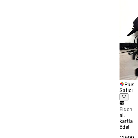
Plus
Satıcı
Elden
al,
kartla
öde!
11.500