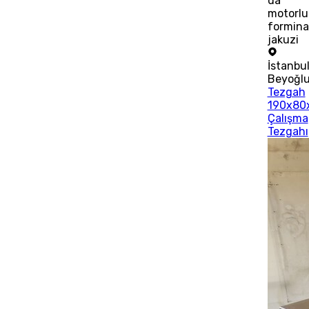
da
motorlu
formina
jakuzi
İstanbu
Beyoğl
Tezgah
190x80
Çalışma
Tezgahı