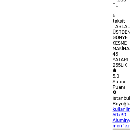
TL
6
taksit
TABLAL
ÜSTDE
GÖNYE
KESME
MAKİNA
45
YATARL
255LİK
5.0
Satıcı
Puanı
İstanbu
Beyoğl
kullani
50x30
Alumin
menfez