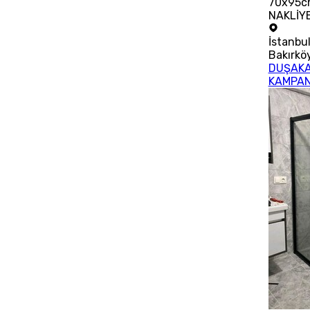
70x95c
NAKLİYE
İstanbu
Bakırkö
DUŞAKA
KAMPA