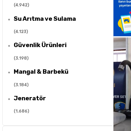
(
4.942
)
Su Arıtma ve Sulama
(
4.123
)
Güvenlik Ürünleri
(
3.198
)
Mangal & Barbekü
(
3.184
)
Jeneratör
(
1.686
)