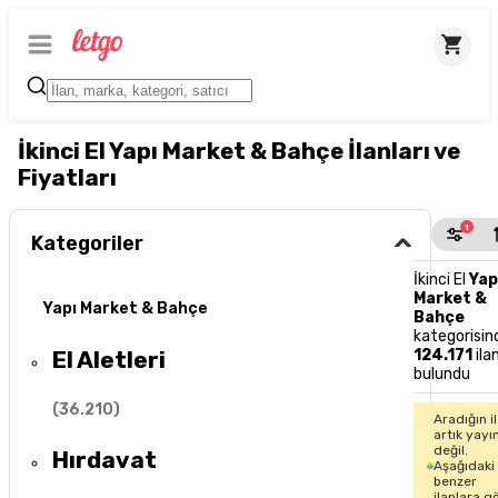
İkinci El Yapı Market & Bahçe İlanları ve
Fiyatları
1
Kategoriler
İkinci El
Yap
Market &
Yapı Market & Bahçe
Bahçe
kategorisin
El Aletleri
124.171
ila
bulundu
(
36.210
)
Aradığın i
artık yayı
değil.
Hırdavat
Aşağıdaki
benzer
ilanlara g