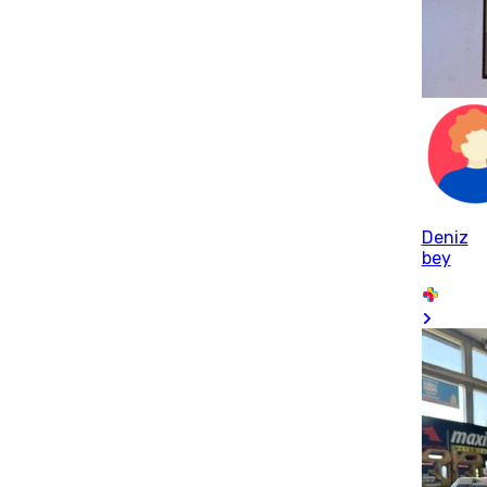
Deniz
bey