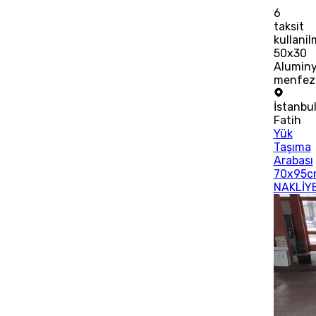
6
taksit
kullani
50x30
Alumin
menfez
İstanbu
Fatih
Yük
Taşıma
Arabası
70x95c
NAKLİYE