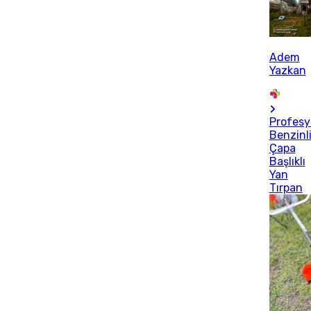
Adem
Yazkan
Profesy
Benzinl
Çapa
Başlıklı
Yan
Tırpan