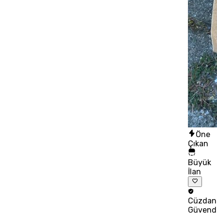
Öne
Çıkan
Büyük
İlan
Cüzdan
Güvend