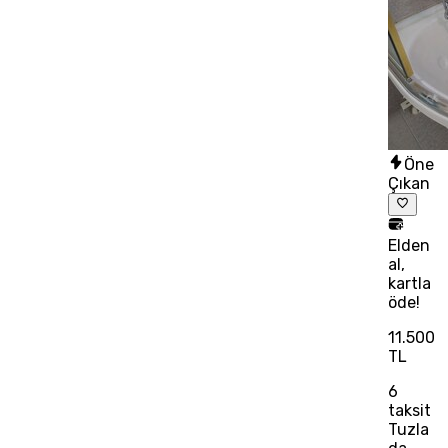
Öne
Çıkan
Elden
al,
kartla
öde!
11.500
TL
6
taksit
Tuzla