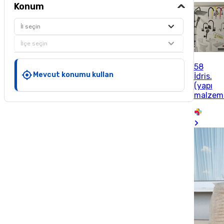
Konum
İl seçin
İlçe seçin
58
Mevcut konumu kullan
İdris.
(yapı
malzeme