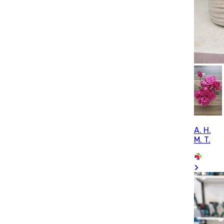
A. H.
M. T.