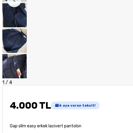
1
/
4
4.000 TL
6
aya varan taksit!
Gap slím easy erkek lacivert pantolon