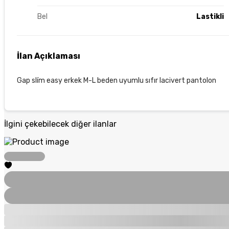
Bel
Lastikli
İlan Açıklaması
Gap slím easy erkek M-L beden uyumlu sıfır lacivert pantolon
İlgini çekebilecek diğer ilanlar