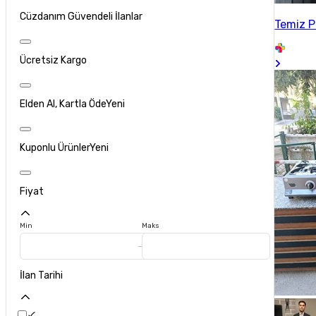
Cüzdanım Güvendeli İlanlar
Temiz P
Ücretsiz Kargo
Elden Al, Kartla Öde
Yeni
Kuponlu Ürünler
Yeni
Fiyat
Min
Maks
İlan Tarihi