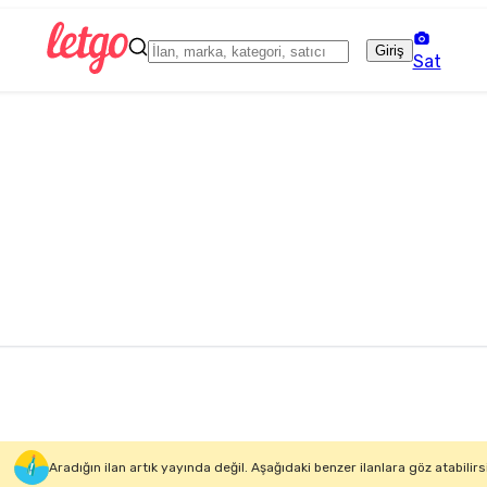
Giriş
Sat
Aradığın ilan artık yayında değil. Aşağıdaki benzer ilanlara göz atabilirs