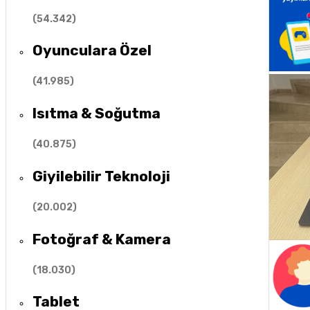
(
54.342
)
Oyunculara Özel
(
41.985
)
Isıtma & Soğutma
(
40.875
)
Giyilebilir Teknoloji
(
20.002
)
Fotoğraf & Kamera
(
18.030
)
Tablet