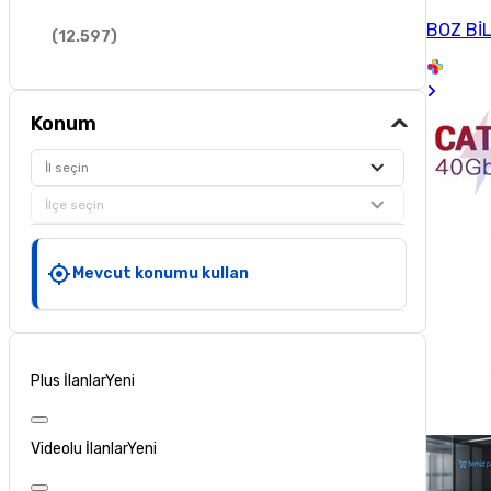
BOZ Bİ
(
12.597
)
Konum
İl seçin
İlçe seçin
Mevcut konumu kullan
Plus İlanlar
Yeni
Videolu İlanlar
Yeni