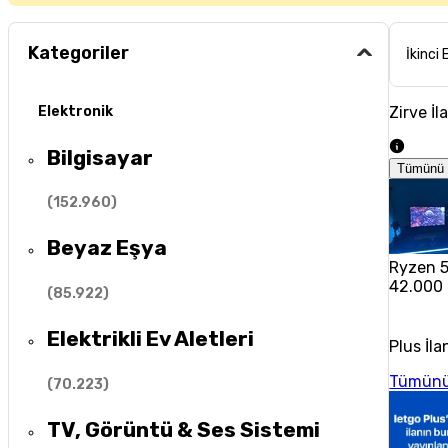
Kategoriler
İkinci 
Zirve İl
Elektronik
Bilgisayar
Tümünü 
(
152.960
)
Beyaz Eşya
Ryzen 5
42.000
(
85.922
)
Elektrikli Ev Aletleri
Plus İla
Tümünü
(
70.223
)
TV, Görüntü & Ses Sistemi