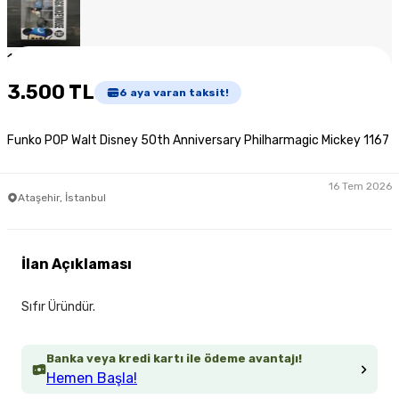
1
/
5
3.500 TL
6
aya varan taksit!
Funko POP Walt Disney 50th Anniversary Philharmagic Mickey 1167
16 Tem 2026
Ataşehir, İstanbul
İlan Açıklaması
Sıfır Üründür.
Banka veya kredi kartı ile ödeme avantajı!
Hemen Başla!