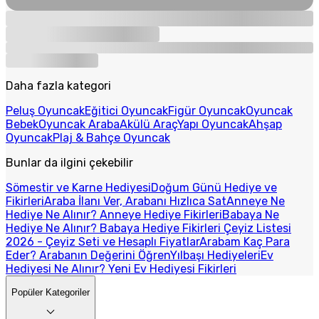
Daha fazla kategori
Peluş Oyuncak
Eğitici Oyuncak
Figür Oyuncak
Oyuncak
Bebek
Oyuncak Araba
Akülü Araç
Yapı Oyuncak
Ahşap
Oyuncak
Plaj & Bahçe Oyuncak
Bunlar da ilgini çekebilir
Sömestir ve Karne Hediyesi
Doğum Günü Hediye ve
Fikirleri
Araba İlanı Ver, Arabanı Hızlıca Sat
Anneye Ne
Hediye Ne Alınır? Anneye Hediye Fikirleri
Babaya Ne
Hediye Ne Alınır? Babaya Hediye Fikirleri
Çeyiz Listesi
2026 - Çeyiz Seti ve Hesaplı Fiyatlar
Arabam Kaç Para
Eder? Arabanın Değerini Öğren
Yılbaşı Hediyeleri
Ev
Hediyesi Ne Alınır? Yeni Ev Hediyesi Fikirleri
Popüler Kategoriler