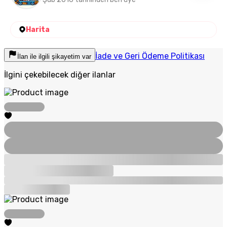
Harita
İade ve Geri Ödeme Politikası
İlan ile ilgili şikayetim var
İlgini çekebilecek diğer ilanlar