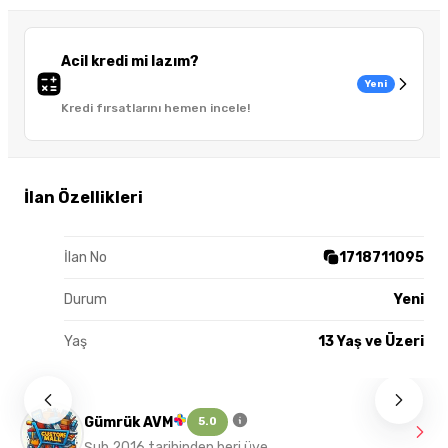
Acil kredi mi lazım?
Yeni
Kredi fırsatlarını hemen incele!
İlan Özellikleri
İlan No
1718711095
Durum
Yeni
Yaş
13 Yaş ve Üzeri
Gümrük AVM
5.0
Şub 2016 tarihinden beri üye