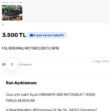
1
/
8
3.500 TL
6
aya varan taksit!
FUL KORUMALI MOTORCU BOTU SIFIR
6 Ağu 2026
Ümraniye, İstanbul
İlan Açıklaması
Ürün sıfır nakit fiyatı ÜMRANİYE ARD MOTOSİKLET YEDEK
PARÇA AKSESUAR
İstiklal Mahallesi, Mithatpaşa Cd. No:36, 34762 Ümraniye/