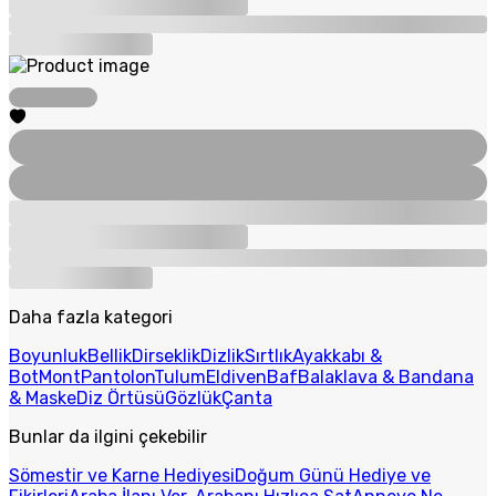
Daha fazla kategori
Boyunluk
Bellik
Dirseklik
Dizlik
Sırtlık
Ayakkabı &
Bot
Mont
Pantolon
Tulum
Eldiven
Baf
Balaklava & Bandana
& Maske
Diz Örtüsü
Gözlük
Çanta
Bunlar da ilgini çekebilir
Sömestir ve Karne Hediyesi
Doğum Günü Hediye ve