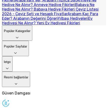
Fikirleri
Araba İlanı Ver, Arabanı Hızlıca Sat
Anneye Ne
Hediye Ne Alınır? Anneye Hediye Fikirleri
Babaya Ne
Hediye Ne Alınır? Babaya Hediye Fikirleri
Çeyiz Listesi
2026 - Çeyiz Seti ve Hesaplı Fiyatlar
Arabam Kaç Para
Eder? Arabanın Değerini Öğren
Yılbaşı Hediyeleri
Ev
Hediyesi Ne Alınır? Yeni Ev Hediyesi Fikirleri
Popüler Kategoriler
Popüler Sayfalar
letgo
Resmi bağlantılar
Güven Damgası